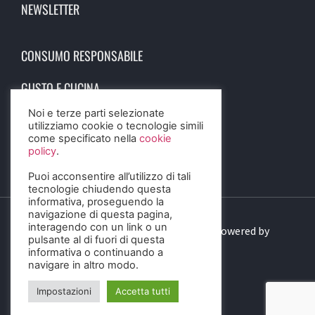
NEWSLETTER
CONSUMO RESPONSABILE
GUSTO E CUCINA
Noi e terze parti selezionate
SCIENZA E SALUTE
utilizziamo cookie o tecnologie simili
come specificato nella
cookie
STORIA E CULTURA
policy
.
Puoi acconsentire all’utilizzo di tali
tecnologie chiudendo questa
informativa, proseguendo la
navigazione di questa pagina,
interagendo con un link o un
© 2023 Birra Informa. All Rights Reserved. Powered by
pulsante al di fuori di questa
DIGITALSENSE
informativa o continuando a
navigare in altro modo.
Impostazioni
Accetta tutti