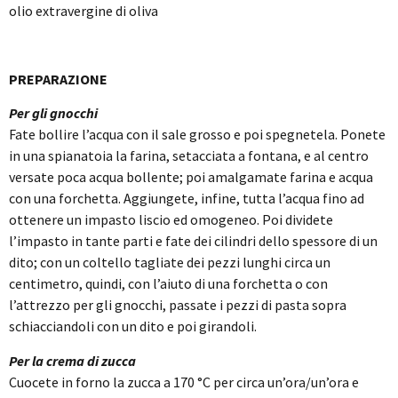
olio extravergine di oliva
PREPARAZIONE
Per gli gnocchi
Fate bollire l’acqua con il sale grosso e poi spegnetela. Ponete
in una spianatoia la farina, setacciata a fontana, e al centro
versate poca acqua bollente; poi amalgamate farina e acqua
con una forchetta. Aggiungete, infine, tutta l’acqua fino ad
ottenere un impasto liscio ed omogeneo. Poi dividete
l’impasto in tante parti e fate dei cilindri dello spessore di un
dito; con un coltello tagliate dei pezzi lunghi circa un
centimetro, quindi, con l’aiuto di una forchetta o con
l’attrezzo per gli gnocchi, passate i pezzi di pasta sopra
schiacciandoli con un dito e poi girandoli.
Per la crema di zucca
Cuocete in forno la zucca a 170 °C per circa un’ora/un’ora e