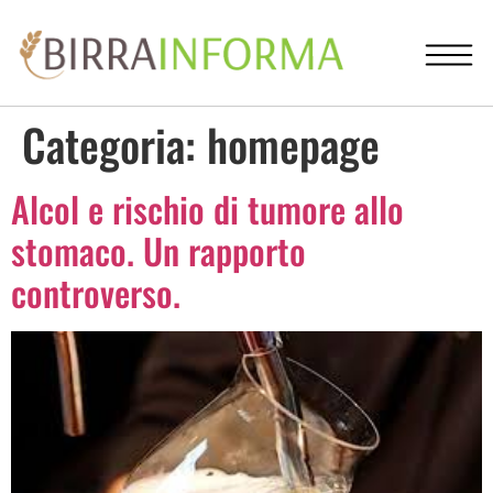
Categoria:
homepage
Alcol e rischio di tumore allo
stomaco. Un rapporto
controverso.