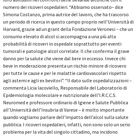
numero dei ricoveri ospedalieri. “Abbiamo osservato– dice
Simona Costanzo, prima autrice del lavoro, che ha trascorso
un periodo di ricerca in questo campo proprio nell’Università di
Harvard, grazie ad un grant della Fondazione Veronesi – che un
consumo elevato di alcol si accompagna a una più alta
probabilità di ricoveri in ospedale soprattutto per eventi
tumorali e patologie alcol correlate. Il che conferma il grave
danno per la salute che viene dal bere in eccesso. Invece chi
beve in moderazione presenta un rischio minore di ricovero
per tutte le cause e per le malattie cardiovascolari rispetto
agli astemi e agli ex bevitori”. “Il dato sulle ospedalizzazioni –
commenta Licia Iacoviello, Responsabile del Laboratorio di
Epidemiologia molecolare e nutrizionale dell’I.R.C.C.S.
Neuromed e professore ordinario di Igiene e Salute Pubblica
all’Università dell’Insubria di Varese – è molto importante
quando vogliamo parlare dell’impatto dell’alcol sulla salute
pubblica. I ricoveri ospedalieri, infatti, non sono solo un serio
problema per la vita del singolo cittadino, ma incidono