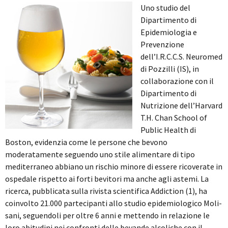
Uno studio del
Dipartimento di
Epidemiologia e
Prevenzione
dell’I.R.C.C.S. Neuromed
di Pozzilli (IS), in
collaborazione con il
Dipartimento di
Nutrizione dell’Harvard
T.H. Chan School of
Public Health di
Boston, evidenzia come le persone che bevono
moderatamente seguendo uno stile alimentare di tipo
mediterraneo abbiano un rischio minore di essere ricoverate in
ospedale rispetto ai forti bevitori ma anche agli astemi. La
ricerca, pubblicata sulla rivista scientifica Addiction (1), ha
coinvolto 21.000 partecipanti allo studio epidemiologico Moli-
sani, seguendoli per oltre 6 anni e mettendo in relazione le
loro abitudini nei confronti delle bevande alcoliche con il