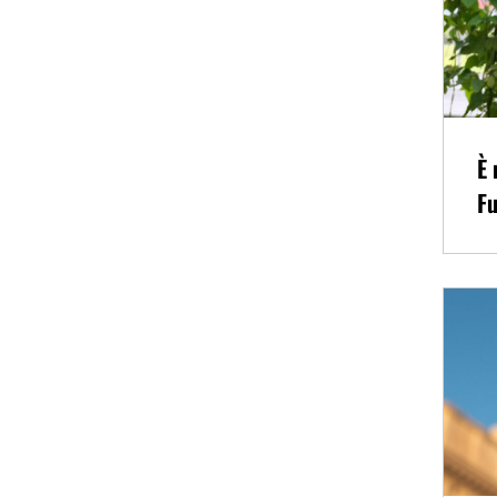
È 
Fu