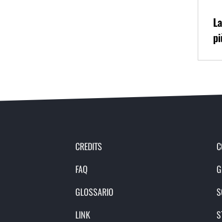
La
pi
CREDITS
C
FAQ
G
GLOSSARIO
S
LINK
S