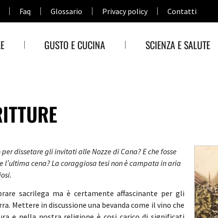
Faq
Glossario
Privacy policy
Contatti
E
GUSTO E CUCINA
SCIENZA E SALUTE
RITTURE
 per dissetare gli invitati alle Nozze di Cana? E che fosse
ante l’ultima cena? La coraggiosa tesi non è campata in aria
osi.
rare sacrilega ma è certamente affascinante per gli
rra. Mettere in discussione una bevanda come il vino che
ra e nella nostra religione è cosi carico di significati