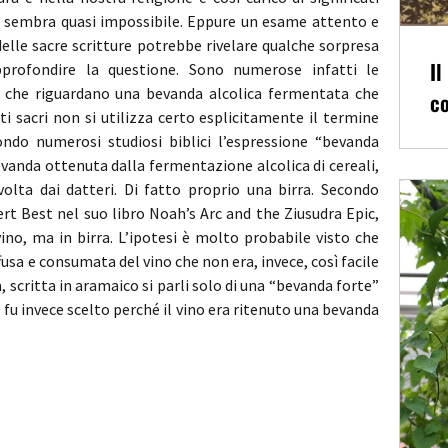
li sembra quasi impossibile. Eppure un esame attento e
delle sacre scritture potrebbe rivelare qualche sorpresa
Il
pprofondire la questione. Sono numerose infatti le
he che riguardano una bevanda alcolica fermentata che
co
i sacri non si utilizza certo esplicitamente il termine
ondo numerosi studiosi biblici l’espressione “bevanda
vanda ottenuta dalla fermentazione alcolica di cereali,
volta dai datteri. Di fatto proprio una birra. Secondo
t Best nel suo libro Noah’s Arc and the Ziusudra Epic,
no, ma in birra. L’ipotesi è molto probabile visto che
fusa e consumata del vino che non era, invece, così facile
, scritta in aramaico si parli solo di una “bevanda forte”
e fu invece scelto perché il vino era ritenuto una bevanda