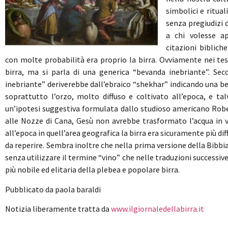
simbolici e ritua
senza pregiudizi 
a chi volesse a
citazioni biblic
con molte probabilità era proprio la birra. Ovviamente nei test
birra, ma si parla di una generica “bevanda inebriante”. Sec
inebriante” deriverebbe dall’ebraico “shekhar” indicando una be
soprattutto l’orzo, molto diffuso e coltivato all’epoca, e tal
un’ipotesi suggestiva formulata dallo studioso americano Rober
alle Nozze di Cana, Gesù non avrebbe trasformato l’acqua in vi
all’epoca in quell’area geografica la birra era sicuramente più dif
da reperire. Sembra inoltre che nella prima versione della Bibbia
senza utilizzare il termine “vino” che nelle traduzioni successiv
più nobile ed elitaria della plebea e popolare birra.
Pubblicato da paola baraldi
Notizia liberamente tratta da
www.ilgiornaledellabirra.it