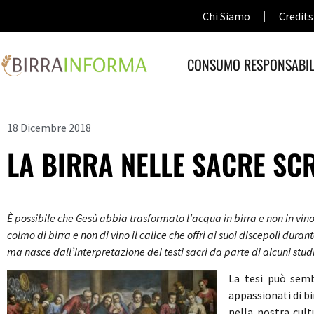
Chi Siamo
Credits
CONSUMO RESPONSABIL
18 Dicembre 2018
LA BIRRA NELLE SACRE SC
È possibile che Gesù abbia trasformato l’acqua in birra e non in vino
colmo di birra e non di vino il calice che offri ai suoi discepoli dur
ma nasce dall’interpretazione dei testi sacri da parte di alcuni studi
La tesi può semb
appassionati di bi
nella nostra cultu