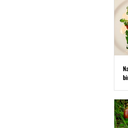
Na
bi