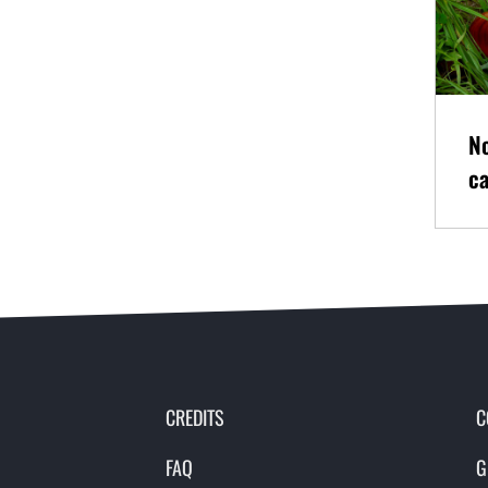
N
c
CREDITS
C
FAQ
G