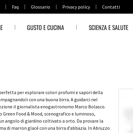
Faq
Glossario
Privacy policy
Contatti
E
GUSTO E CUCINA
SCIENZA E SALUTE
erfetta per esplorare colori profumi e sapori della
compagnandoli con una buona birra.
A guidarci nel
cezione il giornalista enogastronomo Marco Bolasco.
to Green Food & Mood, scenografico e luminoso,
un angolo di giardino coltivato a orto. Da provare la
ema di marron glacé con una birra d’abbazia. In Abruzzo