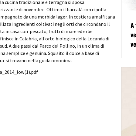
 la cucina tradizionale e terragna si sposa
frizzante di novembre. Ottimo il baccalà con cipolla
ompagnato da una morbida lager. In costiera amalfitana
A 
ilizza ingredienti coltivati negli orti che circondano il
tta in casa con pescato, frutti di mare ed erbe
ve
finisce in Calabria, all’orto biologico della Locanda di
ve
 sud. A due passi dal Parco del Pollino, in un clima di
na semplice e genuina. Squisito il dolce a base di
 birra si trovano nella guida omonima
ra_2014_low(1).pdf