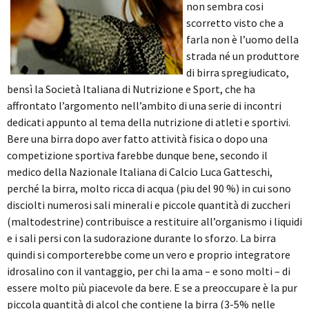
non sembra cosi
scorretto visto che a
farla non è l’uomo della
strada né un produttore
di birra spregiudicato,
bensì la Società Italiana di Nutrizione e Sport, che ha
affrontato l’argomento nell’ambito di una serie di incontri
dedicati appunto al tema della nutrizione di atleti e sportivi.
Bere una birra dopo aver fatto attività fisica o dopo una
competizione sportiva farebbe dunque bene, secondo il
medico della Nazionale Italiana di Calcio Luca Gatteschi,
perché la birra, molto ricca di acqua (piu del 90 %) in cui sono
disciolti numerosi sali minerali e piccole quantità di zuccheri
(maltodestrine) contribuisce a restituire all’organismo i liquidi
e i sali persi con la sudorazione durante lo sforzo. La birra
quindi si comporterebbe come un vero e proprio integratore
idrosalino con il vantaggio, per chi la ama – e sono molti – di
essere molto più piacevole da bere. E se a preoccupare è la pur
piccola quantità di alcol che contiene la birra (3-5% nelle