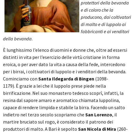
protettori della bevanda
e di coloro che la
producono, dai coltivatori
di malto e di luppolo ai
fabbricanti e ai venditori
della bevanda.
È lunghissimo l’elenco di uomini e donne che, oltre ad essersi
distinti in vita per l’esercizio delle virtù cristiane in forma
eroica, o per aver dato la vita a causa della fede, intercedono
per i birrai, i coltivatori di luppolo e i venditori della bevanda.
Cominciamo con
Santa Ildegarda di Bingen
(1098-
1179). È grazie a lei che il luppolo prese piede nella
birrificazione. Nel suo monastero tedesco scoprì, infatti, la
resina dal sapore amaro e aromatico chiamata luppolina,
capace di rendere limpida e stabile la birra. Facendo un salto
indietro nel terzo secolo scopriamo che
San Lorenzo
, il
martire bruciato sul rogo, è considerato il patrono dei
produttori di malto. A Bari è sepolto
San Nicola di Mira
(260-