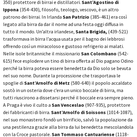
350) protettore di birrai e distillatori.
Sant’Agostino di
Ippona
(354-430), filosofo, teologo, vescovo, è un altro
patrono dei birrai. In Irlanda
San Patrizio
(385-461) era così
legato alla birra da dar il nome ad una festa oggi diffusa in
tutto il mondo. Un’altra irlandese,
Santa Brigida,
(439-521)
trasformava in birra l’acqua usata per il bagno dei lebbrosi
offrendo così un miracoloso e gustoso refrigerio ai malati.
Nelle isole britanniche il missionario
San Colombano
(542-
615) fece esplodere un tino di birra offerta al Dio pagano Odino
perché la birra poteva essere benedetta da Dio solo se bevuta
nel suo nome. Durante la processione che trasportava le
spoglie di
Sant’Arnolfo di Metz
(580-640) il popolo accaldato
sostò in un osteria dove c’era un unico boccale di birra, ma
tutti riuscirono a dissetarsi perché il boccale era sempre pieno.
A Praga è vivo il culto a
San Venceslao
(907-935), protettore
dei fabbricanti di birra.
Sant’Arnolfo di Soissons
(1014-1087),
nel suo monastero fondò un birrificio, salvò la popolazione da
una pestilenza grazie alla birra da lui benedetta mescolandola
con la Croce pastorale.
San Tommaso Cantuariense
(1118-