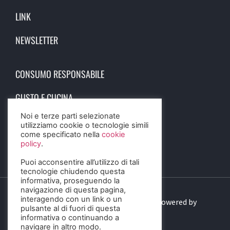
LINK
NEWSLETTER
CONSUMO RESPONSABILE
GUSTO E CUCINA
Noi e terze parti selezionate
SCIENZA E SALUTE
utilizziamo cookie o tecnologie simili
come specificato nella
cookie
STORIA E CULTURA
policy
.
Puoi acconsentire all’utilizzo di tali
tecnologie chiudendo questa
informativa, proseguendo la
navigazione di questa pagina,
interagendo con un link o un
© 2023 Birra Informa. All Rights Reserved. Powered by
pulsante al di fuori di questa
DIGITALSENSE
informativa o continuando a
navigare in altro modo.