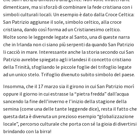
dimenticare, ma si sforzò di combinare la fede cristiana con i
simboli culturali locali. Un esempio è dato dalla Croce Celtica:
San Patrizio aggiunse il sole, simbolo celtico, alla croce
cristiana, dando così forma ad un Cristianesimo celtico.
Molte sono le leggende legate al Santo, una di queste narra
che in Irlanda non ci siano più serpenti da quando San Patrizio
li cacciò in mare. Interessante anche la storia secondo cui San
Patrizio avrebbe spiegato agli irlandesi il concetto cristiano
della Trinità, sfogliando le piccole foglie del trifoglio legate
ad un unico stelo. Trifoglio divenuto subito simbolo del paese.
Insomma, che il 17 marzo sia il girono in cui San Patrizio morì
oppure il giorno in cui estrasse la “pietra fredda” dall’acqua
sancendo la fine dell’inverno e l’inizio della stagione della
semina (come una delle tante leggende dice), resta il fatto che
questa data è divenuta un prezioso esempio “globalizzazione
locale”, percorso culturale che porta con sé la gioia di divertirsi
brindando con la birra!