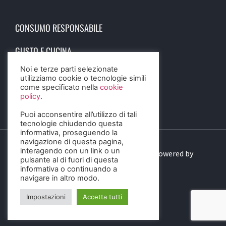
CONSUMO RESPONSABILE
GUSTO E CUCINA
Noi e terze parti selezionate
SCIENZA E SALUTE
utilizziamo cookie o tecnologie simili
come specificato nella
cookie
STORIA E CULTURA
policy
.
Puoi acconsentire all’utilizzo di tali
tecnologie chiudendo questa
informativa, proseguendo la
navigazione di questa pagina,
interagendo con un link o un
© 2023 Birra Informa. All Rights Reserved. Powered by
pulsante al di fuori di questa
DIGITALSENSE
informativa o continuando a
navigare in altro modo.
Impostazioni
Accetta tutti