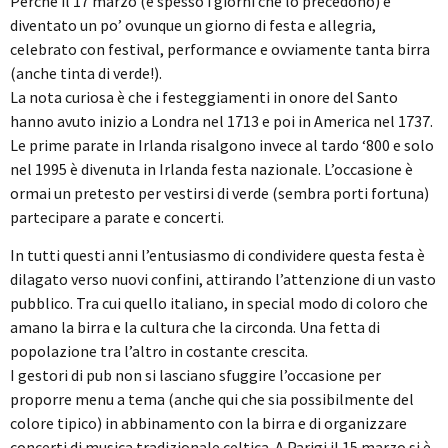
Perché il 17 marzo (e spesso i giorni che lo precedono) è
diventato un po’ ovunque un giorno di festa e allegria,
celebrato con festival, performance e ovviamente tanta birra
(anche tinta di verde!).
La nota curiosa è che i festeggiamenti in onore del Santo
hanno avuto inizio a Londra nel 1713 e poi in America nel 1737.
Le prime parate in Irlanda risalgono invece al tardo ‘800 e solo
nel 1995 è divenuta in Irlanda festa nazionale. L’occasione è
ormai un pretesto per vestirsi di verde (sembra porti fortuna)
partecipare a parate e concerti.
In tutti questi anni l’entusiasmo di condividere questa festa è
dilagato verso nuovi confini, attirando l’attenzione di un vasto
pubblico. Tra cui quello italiano, in special modo di coloro che
amano la birra e la cultura che la circonda. Una fetta di
popolazione tra l’altro in costante crescita.
I gestori di pub non si lasciano sfuggire l’occasione per
proporre menu a tema (anche qui che sia possibilmente del
colore tipico) in abbinamento con la birra e di organizzare
concerti di musica tradizionale celtica. A Parigi il 15 marzo si è