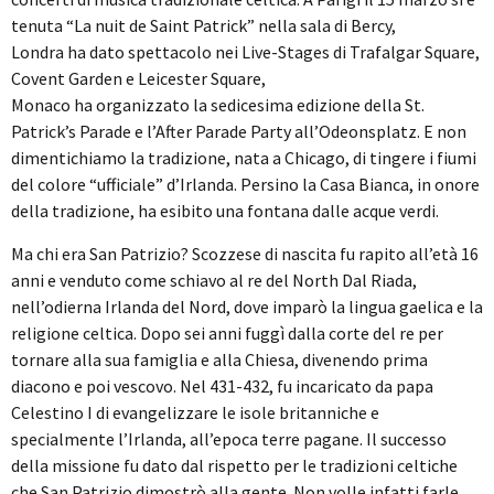
tenuta “La nuit de Saint Patrick” nella sala di Bercy,
Londra ha dato spettacolo nei Live-Stages di Trafalgar Square,
Covent Garden e Leicester Square,
Monaco ha organizzato la sedicesima edizione della St.
Patrick’s Parade e l’After Parade Party all’Odeonsplatz. E non
dimentichiamo la tradizione, nata a Chicago, di tingere i fiumi
del colore “ufficiale” d’Irlanda. Persino la Casa Bianca, in onore
della tradizione, ha esibito una fontana dalle acque verdi.
Ma chi era San Patrizio? Scozzese di nascita fu rapito all’età 16
anni e venduto come schiavo al re del North Dal Riada,
nell’odierna Irlanda del Nord, dove imparò la lingua gaelica e la
religione celtica. Dopo sei anni fuggì dalla corte del re per
tornare alla sua famiglia e alla Chiesa, divenendo prima
diacono e poi vescovo. Nel 431-432, fu incaricato da papa
Celestino I di evangelizzare le isole britanniche e
specialmente l’Irlanda, all’epoca terre pagane. Il successo
della missione fu dato dal rispetto per le tradizioni celtiche
che San Patrizio dimostrò alla gente. Non volle infatti farle