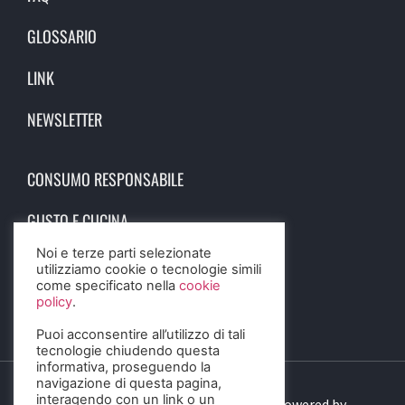
GLOSSARIO
LINK
NEWSLETTER
CONSUMO RESPONSABILE
GUSTO E CUCINA
Noi e terze parti selezionate
SCIENZA E SALUTE
utilizziamo cookie o tecnologie simili
come specificato nella
cookie
STORIA E CULTURA
policy
.
Puoi acconsentire all’utilizzo di tali
tecnologie chiudendo questa
informativa, proseguendo la
navigazione di questa pagina,
interagendo con un link o un
© 2023 Birra Informa. All Rights Reserved. Powered by