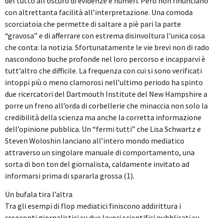
del tutto all’oscuro di evidenze e numeri. Però non rinunciano
con altrettanta facilità all’interpretazione. Una comoda
scorciatoia che permette di saltare a piè pari la parte
“gravosa” e di afferrare con estrema disinvoltura l’unica cosa
che conta: la notizia. Sfortunatamente le vie brevi non di rado
nascondono buche profonde nel loro percorso e incapparvi è
tutt’altro che difficile. La frequenza con cui si sono verificati
intoppi più o meno clamorosi nell’ultimo periodo ha spinto
due ricercatori del Dartmouth Institute del New Hampshire a
porre un freno all’orda di corbellerie che minaccia non solo la
credibilità della scienza ma anche la corretta informazione
dell’opinione pubblica. Un “fermi tutti” che Lisa Schwartz e
Steven Woloshin lanciano all’intero mondo mediatico
attraverso un singolare manuale di comportamento, una
sorta di bon ton del giornalista, caldamente invitato ad
informarsi prima di spararla grossa (1).
Un bufala tira l’altra
Tra gli esempi di flop mediatici finiscono addirittura i
resoconti giornalistici su due lavori scientifici pubblicati su