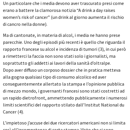
Un particolare che i media devono aver trascurato presi come
erano a battere la clamorosa notizia “A drink a day raises
women’s risk of cancer” (un drink al giorno aumenta il rischio
di cancro nella donne).
Ma di cantonate, in materia di alcol, i media ne hanno prese
parecchie. Uno degli episodi più recenti è quello che riguarda il
rapporto francese su alcol e incidenza di tumori (3), in cui però
a rimetterci la faccia non sono stati solo i giornalisti, ma
soprattutto gli addetti ai lavori della sanità d’oltralpe.
Dopo aver diffuso un corposo dossier che in pratica metteva
alla gogna qualsiasi tipo di consumo alcolico ed aver
conseguentemente allertato la stampa e l’opinione pubblica
di mezzo mondo, i governanti francesi sono stati costretti ad
un rapido dietrofront, ammettendo pubblicamente i numerosi
limiti scientifici del rapporto stilato dall’Institut National du
Cancer (4).
L’impietoso j’accuse dei due ricercatori americani non si limita
così all’incompetenza di certa stampa. Visto che ci sono,