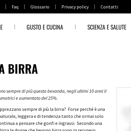
Faq
Glossario
Privacy policy
Contatti
E
GUSTO E CUCINA
SCIENZA E SALUTE
A BIRRA
o sempre di più questa bevanda, negli ultimi 10 anni il
umatrici e aumentato del 25%.
pprezzano sempre di più la birra? Forse perché è una
naturale, leggera e di tendenza tanto che ormai solo
ontinua a pensare che gonfi e ingrassi.
Secondo una
birra le donne che bevono birra sono in recupero