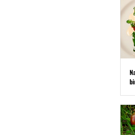
Na
bi