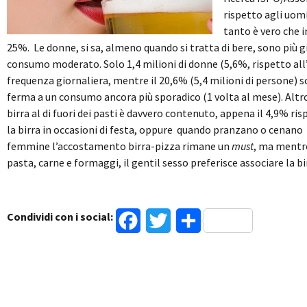
rispetto agli uomi
tanto è vero che 
25%. Le donne, si sa, almeno quando si tratta di bere, sono più giu
consumo moderato. Solo 1,4 milioni di donne (5,6%, rispetto all’
frequenza giornaliera, mentre il 20,6% (5,4 milioni di persone) s
ferma a un consumo ancora più sporadico (1 volta al mese). Altro
birra al di fuori dei pasti è davvero contenuto, appena il 4,9% ri
la birra in occasioni di festa, oppure quando pranzano o cenano fuo
femmine l’accostamento birra-pizza rimane un
must
, ma mentre
pasta, carne e formaggi, il gentil sesso preferisce associare la bi
Condividi con i social:
Facebook
Twitter
Condividi