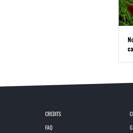
N
c
CREDITS
C
FAQ
G