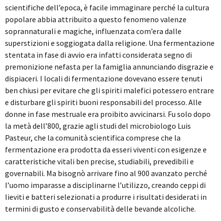
scientifiche dell’epoca, è facile immaginare perché la cultura
popolare abbia attribuito a questo fenomeno valenze
soprannaturali e magiche, influenzata com’era dalle
superstizioni e soggiogata dalla religione. Una fermentazione
stentata in fase di avvio era infatti considerata segno di
premonizione nefasta per la famiglia annunciando disgrazie e
dispiaceri. I locali di fermentazione dovevano essere tenuti
ben chiusi per evitare che gli spiriti malefici potessero entrare
e disturbare gli spiriti buoni responsabili del processo. Alle
donne in fase mestruale era proibito avvicinarsi. Fu solo dopo
la metà dell’800, grazie agli studi del microbiologo Luis
Pasteur, che la comunità scientifica comprese che la
fermentazione era prodotta da esseri viventi con esigenze e
caratteristiche vitali ben precise, studiabili, prevedibili e
governabili. Ma bisognò arrivare fino al 900 avanzato perché
l’uomo imparasse a disciplinarne l’utilizzo, creando ceppi di
lieviti e batteri selezionati a produrre i risultati desiderati in
termini di gusto e conservabilità delle bevande alcoliche.