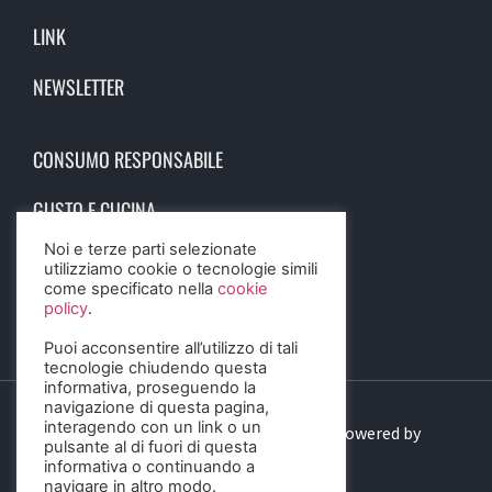
LINK
NEWSLETTER
CONSUMO RESPONSABILE
GUSTO E CUCINA
Noi e terze parti selezionate
SCIENZA E SALUTE
utilizziamo cookie o tecnologie simili
come specificato nella
cookie
STORIA E CULTURA
policy
.
Puoi acconsentire all’utilizzo di tali
tecnologie chiudendo questa
informativa, proseguendo la
navigazione di questa pagina,
interagendo con un link o un
© 2023 Birra Informa. All Rights Reserved. Powered by
pulsante al di fuori di questa
DIGITALSENSE
informativa o continuando a
navigare in altro modo.