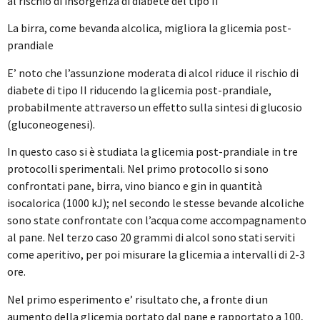
al rischio di insorgenza di diabete del tipo II
La birra, come bevanda alcolica, migliora la glicemia post-
prandiale
E’ noto che l’assunzione moderata di alcol riduce il rischio di
diabete di tipo II riducendo la glicemia post-prandiale,
probabilmente attraverso un effetto sulla sintesi di glucosio
(gluconeogenesi).
In questo caso si è studiata la glicemia post-prandiale in tre
protocolli sperimentali. Nel primo protocollo si sono
confrontati pane, birra, vino bianco e gin in quantità
isocalorica (1000 kJ); nel secondo le stesse bevande alcoliche
sono state confrontate con l’acqua come accompagnamento
al pane. Nel terzo caso 20 grammi di alcol sono stati serviti
come aperitivo, per poi misurare la glicemia a intervalli di 2-3
ore.
Nel primo esperimento e’ risultato che, a fronte di un
aumento della glicemia portato dal pane e rapportato a 100,