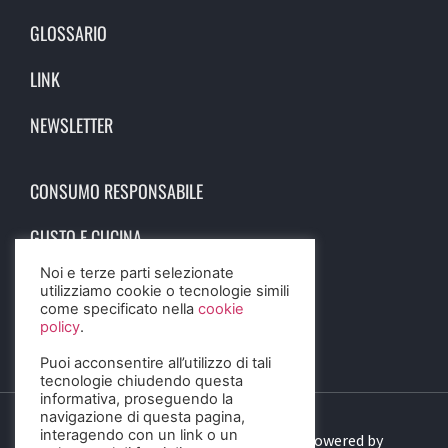
GLOSSARIO
LINK
NEWSLETTER
CONSUMO RESPONSABILE
GUSTO E CUCINA
Noi e terze parti selezionate
SCIENZA E SALUTE
utilizziamo cookie o tecnologie simili
come specificato nella
cookie
STORIA E CULTURA
policy
.
Puoi acconsentire all’utilizzo di tali
tecnologie chiudendo questa
informativa, proseguendo la
navigazione di questa pagina,
interagendo con un link o un
© 2023 Birra Informa. All Rights Reserved. Powered by