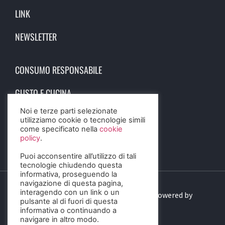
LINK
NEWSLETTER
CONSUMO RESPONSABILE
GUSTO E CUCINA
Noi e terze parti selezionate
SCIENZA E SALUTE
utilizziamo cookie o tecnologie simili
come specificato nella
cookie
STORIA E CULTURA
policy
.
Puoi acconsentire all’utilizzo di tali
tecnologie chiudendo questa
informativa, proseguendo la
navigazione di questa pagina,
interagendo con un link o un
© 2023 Birra Informa. All Rights Reserved. Powered by
pulsante al di fuori di questa
DIGITALSENSE
informativa o continuando a
navigare in altro modo.