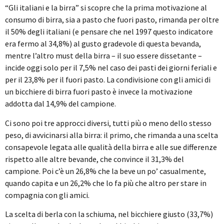
“Gli italiani e la birra” si scopre che la prima motivazione al
consumo di birra, sia a pasto che fuori pasto, rimanda per oltre
il 50% degli italiani (e pensare che nel 1997 questo indicatore
era fermo al 34,8%) al gusto gradevole di questa bevanda,
mentre l’altro must della birra – il suo essere dissetante –
incide oggi solo per il 7,5% nel caso dei pasti dei giorni feriali e
per il 23,8% per il fuori pasto. La condivisione con gli amici di
un bicchiere di birra fuori pasto è invece la motivazione
addotta dal 14,9% del campione.
Ci sono poi tre approcci diversi, tutti più o meno dello stesso
peso, di avvicinarsi alla birra: il primo, che rimanda a una scelta
consapevole legata alle qualità della birra e alle sue differenze
rispetto alle altre bevande, che convince il 31,3% del
campione. Poi c’è un 26,8% che la beve un po’ casualmente,
quando capita e un 26,2% che lo fa più che altro per stare in
compagnia con gli amici.
La scelta di berla con la schiuma, nel bicchiere giusto (33,7%)