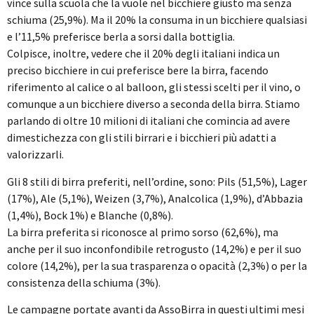
vince sulla scuola che la vuole nel bicchiere giusto ma senza
schiuma (25,9%). Ma il 20% la consuma in un bicchiere qualsiasi
e l’11,5% preferisce berla a sorsi dalla bottiglia.
Colpisce, inoltre, vedere che il 20% degli italiani indica un
preciso bicchiere in cui preferisce bere la birra, facendo
riferimento al calice o al balloon, gli stessi scelti per il vino, o
comunque a un bicchiere diverso a seconda della birra. Stiamo
parlando di oltre 10 milioni di italiani che comincia ad avere
dimestichezza con gli stili birrari e i bicchieri più adatti a
valorizzarli.
Gli 8 stili di birra preferiti, nell’ordine, sono: Pils (51,5%), Lager
(17%), Ale (5,1%), Weizen (3,7%), Analcolica (1,9%), d’Abbazia
(1,4%), Bock 1%) e Blanche (0,8%).
La birra preferita si riconosce al primo sorso (62,6%), ma
anche per il suo inconfondibile retrogusto (14,2%) e per il suo
colore (14,2%), per la sua trasparenza o opacità (2,3%) o per la
consistenza della schiuma (3%).
Le campagne portate avanti da AssoBirra in questi ultimi mesi