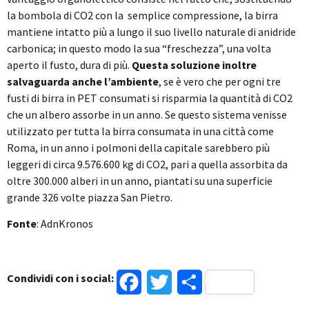
la bombola di CO2 con la semplice compressione, la birra
mantiene intatto più a lungo il suo livello naturale di anidride
carbonica; in questo modo la sua “freschezza”, una volta
aperto il fusto, dura di più.
Questa soluzione inoltre
salvaguarda anche l’ambiente
, se è vero che per ogni tre
fusti di birra in PET consumati si risparmia la quantità di CO2
che un albero assorbe in un anno. Se questo sistema venisse
utilizzato per tutta la birra consumata in una città come
Roma, in un anno i polmoni della capitale sarebbero più
leggeri di circa 9.576.600 kg di CO2, pari a quella assorbita da
oltre 300.000 alberi in un anno, piantati su una superficie
grande 326 volte piazza San Pietro.
Fonte
: AdnKronos
Condividi con i social:
Facebook
Twitter
Condividi