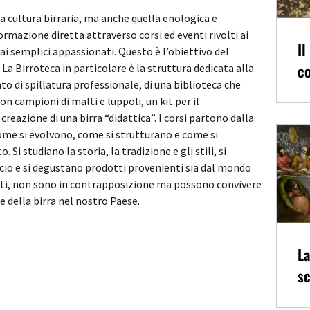
la cultura birraria, ma anche quella enologica e
mazione diretta attraverso corsi ed eventi rivolti ai
Il
ai semplici appassionati. Questo è l’obiettivo del
co
a Birroteca in particolare è la struttura dedicata alla
o di spillatura professionale, di una biblioteca che
con campioni di malti e luppoli, un kit per il
creazione di una birra “didattica”. I corsi partono dalla
ome si evolvono, come si strutturano e come si
Si studiano la storia, la tradizione e gli stili, si
ficio e si degustano prodotti provenienti sia dal mondo
nfatti, non sono in contrapposizione ma possono convivere
 della birra nel nostro Paese.
La
sc