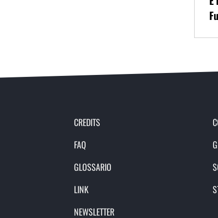
È 
Fu
CREDITS
C
FAQ
G
GLOSSARIO
S
LINK
S
NEWSLETTER