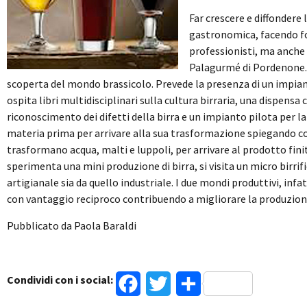
Far crescere e diffondere 
gastronomica, facendo for
professionisti, ma anche 
Palagurmé di Pordenone. L
scoperta del mondo brassicolo. Prevede la presenza di un impiant
ospita libri multidisciplinari sulla cultura birraria, una dispensa 
riconoscimento dei difetti della birra e un impianto pilota per la 
materia prima per arrivare alla sua trasformazione spiegando c
trasformano acqua, malti e luppoli, per arrivare al prodotto finito. 
sperimenta una mini produzione di birra, si visita un micro birri
artigianale sia da quello industriale. I due mondi produttivi, i
con vantaggio reciproco contribuendo a migliorare la produzione
Pubblicato da Paola Baraldi
Condividi con i social:
Facebook
Twitter
Condividi