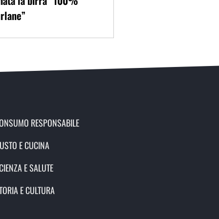
nata la birra “100%
rlane”
ONSUMO RESPONSABILE
USTO E CUCINA
CIENZA E SALUTE
TORIA E CULTURA