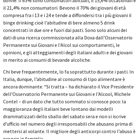
donne. Il 63% sono consumatori abituali, il 15,6% occasionali e
il 21,4% non consumatori. Bevono il 70% dei giovani di età
compresa fra i 13 e i 24 e tende a diffondersi tra i più giovani il
binge drinking cioè l’abitudine di bere almeno 5 drink
concentrati in due ore e fuori dai pasti. Sono solo alcuni dei
dati di una ricerca commissionata alla Doxa dall’Osservatorio
Permanente sui Giovani e l’Alcol sui comportamenti, le
opinioni, e gli atteggiamenti degli italiani adulti e dei giovani
in merito ai consumi di bevande alcoliche.
Chi beve frequentemente, lo fa soprattutto durante i pasti. In
Italia, dunque, l’abitudine al consumo di tipo alimentare è
ancora dominante. “Si tratta – ha dichiarato il Vice Presidente
dell’Osservatorio Permanente sui Giovani e l’Alcool, Michele
Contel – di un dato che tutto sommato si conosce poco: la
maggioranza degli italiani beve lontano dai modelli
drammatizzati dello sballo del sabato sera e non si iscrive
d’ufficio nel numero degli irresponsabili che abusano prima di
mettersi al volante. Il migliore degli anticorpi contro l’abuso è
proprio in famiglia.