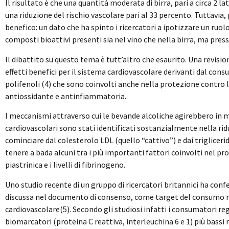
Il risultato è che una quantità moderata di birra, pari a circa 2 l
una riduzione del rischio vascolare pari al 33 percento. Tuttavia, 
benefico: un dato che ha spinto i ricercatori a ipotizzare un ruol
composti bioattivi presenti sia nel vino che nella birra, ma press
Il dibattito su questo tema è tutt’altro che esaurito. Una revisio
effetti benefici per il sistema cardiovascolare derivanti dal cons
polifenoli (4) che sono coinvolti anche nella protezione contro 
antiossidante e antinfiammatoria.
I meccanismi attraverso cui le bevande alcoliche agirebbero in 
cardiovascolari sono stati identificati sostanzialmente nella ridu
cominciare dal colesterolo LDL (quello “cattivo”) e dai trigliceri
tenere a bada alcuni tra i più importanti fattori coinvolti nel p
piastrinica e i livelli di fibrinogeno.
Uno studio recente di un gruppo di ricercatori britannici ha c
discussa nel documento di consenso, come target del consumo mod
cardiovascolare(5). Secondo gli studiosi infatti i consumatori reg
biomarcatori (proteina C reattiva, interleuchina 6 e 1) più bassi