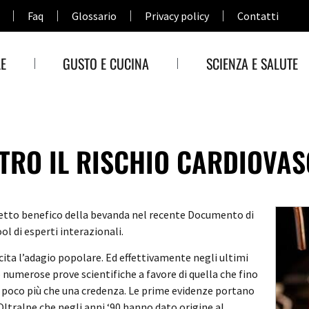
Faq
Glossario
Privacy policy
Contatti
E
GUSTO E CUCINA
SCIENZA E SALUTE
TRO IL RISCHIO CARDIOVA
ffetto benefico della bevanda nel recente Documento di
ol di esperti interazionali.
ecita l’adagio popolare. Ed effettivamente negli ultimi
o numerose prove scientifiche a favore di quella che fino
a poco più che una credenza. Le prime evidenze portano
’Oltralpe che negli anni ‘90 hanno dato origine al