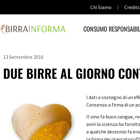
Chi Siamo
Credits
CONSUMO RESPONSABIL
13 Settembre 2016
DUE BIRRE AL GIORNO CON
I dati a sostegno di un e
Consenso a firma di un po
Il vino fa buon sangue, r
anni la scienza ha fornit
a qualche decennio fa er
la firma dei ricercatori d