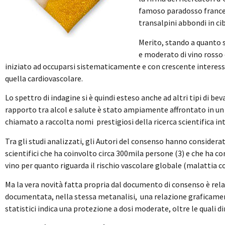
famoso paradosso frances
transalpini abbondi in cibi
Merito, stando a quanto 
e moderato di vino rosso d
iniziato ad occuparsi sistematicamente e con crescente interesse 
quella cardiovascolare.
Lo spettro di indagine si è quindi esteso anche ad altri tipi di beva
rapporto tra alcol e salute è stato ampiamente affrontato in u
chiamato a raccolta nomi prestigiosi della ricerca scientifica i
Tra gli studi analizzati, gli Autori del consenso hanno considerato
scientifici che ha coinvolto circa 300mila persone (3) e che ha 
vino per quanto riguarda il rischio vascolare globale (malattia c
Ma la vera novità fatta propria dal documento di consenso è relati
documentata, nella stessa metanalisi, una relazione graficamen
statistici indica una protezione a dosi moderate, oltre le quali di