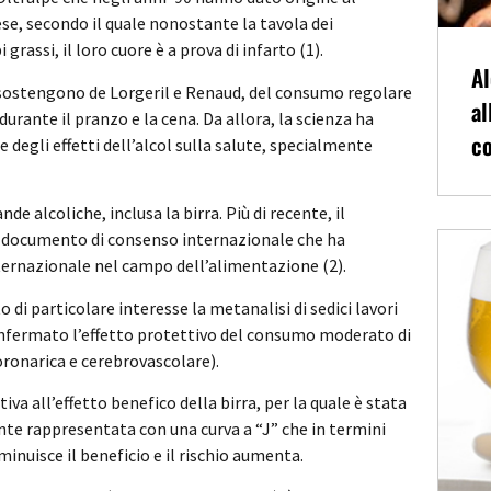
e, secondo il quale nonostante la tavola dei
 grassi, il loro cuore è a prova di infarto (1).
Al
sostengono de Lorgeril e Renaud, del consumo regolare
al
urante il pranzo e la cena. Da allora, la scienza ha
co
degli effetti dell’alcol sulla salute, specialmente
nde alcoliche, inclusa la birra. Più di recente, il
n documento di consenso internazionale che ha
nternazionale nel campo dell’alimentazione (2).
 di particolare interesse la metanalisi di sedici lavori
confermato l’effetto protettivo del consumo moderato di
oronarica e cerebrovascolare).
va all’effetto benefico della birra, per la quale è stata
te rappresentata con una curva a “J” che in termini
minuisce il beneficio e il rischio aumenta.