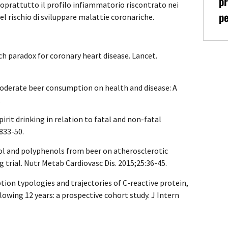
pr
oprattutto il profilo infiammatorio riscontrato nei
pe
l rischio di sviluppare malattie coronariche.
nch paradox for coronary heart disease. Lancet.
 moderate beer consumption on health and disease: A
.
pirit drinking in relation to fatal and non-fatal
833-50.
ohol and polyphenols from beer on atherosclerotic
 trial. Nutr Metab Cardiovasc Dis. 2015;25:36-45.
tion typologies and trajectories of C-reactive protein,
lowing 12 years: a prospective cohort study. J Intern