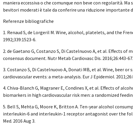
maniera eccessiva o che comunque non beve con regolarità. Ma s
bevitori moderati è tale da conferire una riduzione importante de
Referenze bibliografiche
1. Renaud S, de Lorgeril M. Wine, alcohol, platelets, and the Fre
1992;339:1523-6.
2. de Gaetano G, Costanzo S, Di Castelnuovo A, et al. Effects of
consensus document. Nutr Metab Cardiovasc Dis. 2016;26:443-67
3. Costanzo S, Di Castelnuovo A, Donati MB, et al. Wine, beer or s
cardiovascular events: a meta-analysis. Eur J Epidemiol. 2011;26:
4. Chiva-Blanch G, Magraner E, Condines X, et al. Effects of alc
biomarkers in high cardiovascular risk men: a randomized feeding
5. Bell S, Mehta G, Moore K, Britton A. Ten-year alcohol consump
interleukin-6 and interleukin-1 receptor antagonist over the fol
Med. 2016 Aug 3.