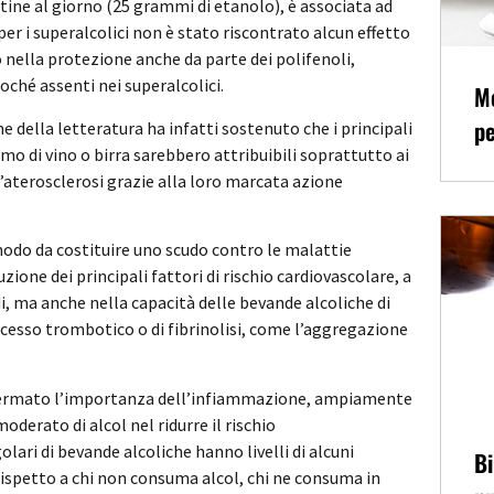
attine al giorno (25 grammi di etanolo), è associata ad
per i superalcolici non è stato riscontrato alcun effetto
o nella protezione anche da parte dei polifenoli,
oché assenti nei superalcolici.
Me
pe
ne della letteratura ha infatti sostenuto che i principali
umo di vino o birra sarebbero attribuibili soprattutto ai
l’aterosclerosi grazie alla loro marcata azione
modo da costituire uno scudo contro le malattie
zione dei principali fattori di rischio cardiovascolare, a
di, ma anche nella capacità delle bevande alcoliche di
rocesso trombotico o di fibrinolisi, come l’aggregazione
onfermato l’importanza dell’infiammazione, ampiamente
erato di alcol nel ridurre il rischio
olari di bevande alcoliche hanno livelli di alcuni
Bi
 rispetto a chi non consuma alcol, chi ne consuma in