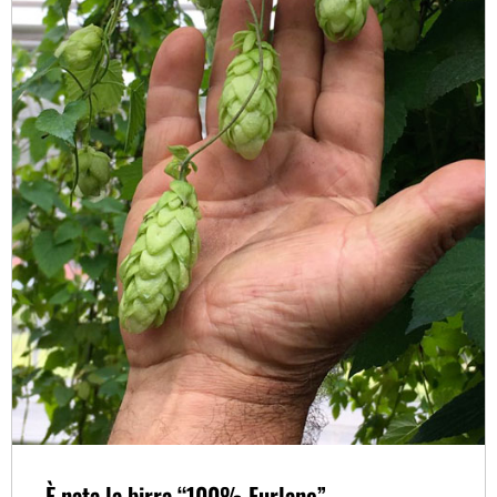
È nata la birra “100% Furlane”