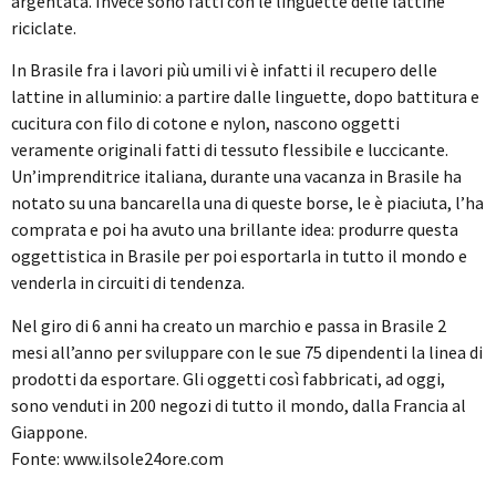
argentata. Invece sono fatti con le linguette delle lattine
riciclate.
In Brasile fra i lavori più umili vi è infatti il recupero delle
lattine in alluminio: a partire dalle linguette, dopo battitura e
cucitura con filo di cotone e nylon, nascono oggetti
veramente originali fatti di tessuto flessibile e luccicante.
Un’imprenditrice italiana, durante una vacanza in Brasile ha
notato su una bancarella una di queste borse, le è piaciuta, l’ha
comprata e poi ha avuto una brillante idea: produrre questa
oggettistica in Brasile per poi esportarla in tutto il mondo e
venderla in circuiti di tendenza.
Nel giro di 6 anni ha creato un marchio e passa in Brasile 2
mesi all’anno per sviluppare con le sue 75 dipendenti la linea di
prodotti da esportare. Gli oggetti così fabbricati, ad oggi,
sono venduti in 200 negozi di tutto il mondo, dalla Francia al
Giappone.
Fonte: www.ilsole24ore.com