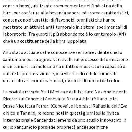
cones o hops), utilizzate comunemente nell’industria della
birra per conferire alla bevanda sapore ed aroma caratteristici,
contengono diversi tipi di flavonoidi prenilati che hanno
mostrato un’attività anti-tumorale in sistemi sperimentali di
laboratorio. Tra questi il più abbondante è lo xantumolo (XN)
che è un costituente della birra luppolata.
Allo stato attuale delle conoscenze sembra evidente che lo
xantumolo possa agire a vari livelli sul processo di formazione
di un tumore. La molecola ha infatti dimostrato la capacità di
inibire la proliferazione e/o la vitalità di cellule tumorali
umane di carcinomi mammari, ovarici e di tumori del colon.
La novità arriva da MultiMedica e dall’Istituto Nazionale per la
Ricerca sul Cancro di Genova: la Dr.ssa Albini (Milano) e la
Dr.ssa Nicoletta Ferrari (Genova), e i borsisti Raffaella dell’Eva
e Nicola Tannini, rendono noti in questi giorni sulla rivista
internazionale Cancer dati emersi da uno studio innovativo in
cui lo xantumolo possiede proprietà antileucemiche