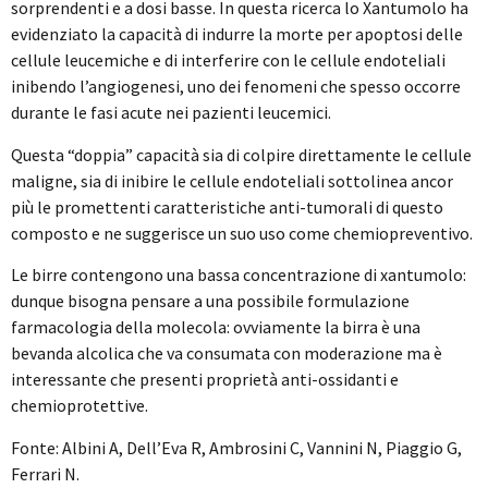
sorprendenti e a dosi basse. In questa ricerca lo Xantumolo ha
evidenziato la capacità di indurre la morte per apoptosi delle
cellule leucemiche e di interferire con le cellule endoteliali
inibendo l’angiogenesi, uno dei fenomeni che spesso occorre
durante le fasi acute nei pazienti leucemici.
Questa “doppia” capacità sia di colpire direttamente le cellule
maligne, sia di inibire le cellule endoteliali sottolinea ancor
più le promettenti caratteristiche anti-tumorali di questo
composto e ne suggerisce un suo uso come chemiopreventivo.
Le birre contengono una bassa concentrazione di xantumolo:
dunque bisogna pensare a una possibile formulazione
farmacologia della molecola: ovviamente la birra è una
bevanda alcolica che va consumata con moderazione ma è
interessante che presenti proprietà anti-ossidanti e
chemioprotettive.
Fonte: Albini A, Dell’Eva R, Ambrosini C, Vannini N, Piaggio G,
Ferrari N.