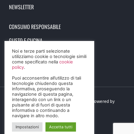
NEWSLETTER
CONSUMO RESPONSABILE
GUSTO E CUCINA
Noi e terze parti selezionate
SCIENZA E SALUTE
utilizziamo cookie o tecnologie simili
come specificato nella
cookie
STORIA E CULTURA
policy
.
Puoi acconsentire all’utilizzo di tali
tecnologie chiudendo questa
informativa, proseguendo la
navigazione di questa pagina,
interagendo con un link o un
© 2023 Birra Informa. All Rights Reserved. Powered by
pulsante al di fuori di questa
DIGITALSENSE
informativa o continuando a
navigare in altro modo.
Impostazioni
Accetta tutti