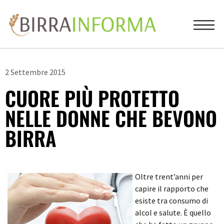
2 Settembre 2015
CUORE PIÙ PROTETTO
NELLE DONNE CHE BEVONO
BIRRA
Oltre trent’anni per
capire il rapporto che
esiste tra consumo di
alcol e salute. È quello