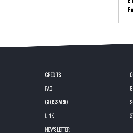
È 
Fu
CREDITS
C
FAQ
G
GLOSSARIO
S
LINK
S
NEWSLETTER