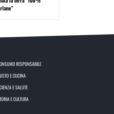
nata la birra “100%
rlane”
ONSUMO RESPONSABILE
USTO E CUCINA
CIENZA E SALUTE
TORIA E CULTURA