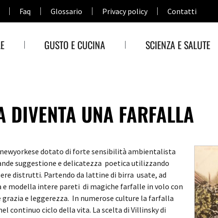
Faq
Glossario
Privacy policy
Contatti
E
GUSTO E CUCINA
SCIENZA E SALUTE
A DIVENTA UNA FARFALLA
ta newyorkese dotato di forte sensibilità ambientalista
rande suggestione e delicatezza poetica utilizzando
ere distrutti.
Partendo da lattine di birra usate, ad
a e modella intere pareti di magiche farfalle in volo con
e grazia e leggerezza. In numerose culture la farfalla
l continuo ciclo della vita. La scelta di Villinsky di