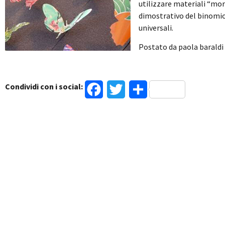
utilizzare materiali “mort
dimostrativo del binomio
universali.
Postato da paola baraldi
Condividi con i social:
Facebook
Twitter
Condividi