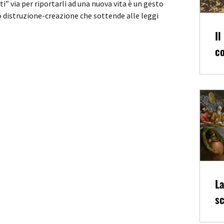
i” via per riportarli ad una nuova vita è un gesto
 distruzione-creazione che sottende alle leggi
Il
co
La
sc