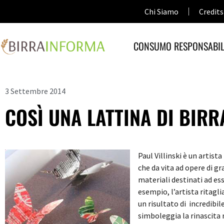
Chi Siamo
Credits
CONSUMO RESPONSABIL
3 Settembre 2014
COSÌ UNA LATTINA DI BIRR
Paul Villinski è un artis
che da vita ad opere di g
materiali destinati ad ess
esempio, l’artista ritagli
un risultato di incredibil
simboleggia la rinascita ne