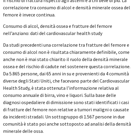
il rischio di frattura rispetto agli astemi e a chi beve di più. La
correlazione tra consumo di alcol e densità minerale ossea del
femore è invece continua.
Consumo di alcol, densità ossea e fratture del femore
nell’anziano: dati del cardiovascular health study
Da studi precedenti una correlazione tra fratture del femore e
consumo di alcol non è risultata chiaramente definibile, come
anche non è mai stato chiarito il ruolo della densità minerale
ossea e del rischio di cadute nel sostenere questa correlazione.
Da 5.865 persone, dai 65 anni in su e provenienti da 4 comunità
diverse degli Stati Uniti, che facevano parte del Cardiovascular
Health Study, è stata ottenuta l’informazione relativa al
consumo annuale di birra, vino e liquori. Sulla base delle
diagnosi ospedaliere di dimissione sono stati identificati i casi
di fratture del femore non relative a tumori maligni o causate
da incidenti stradali. Un sottogruppo di 1.567 persone in due
comunità è stato poi anche sottoposto ad analisi della densità
minerale delle ossa.