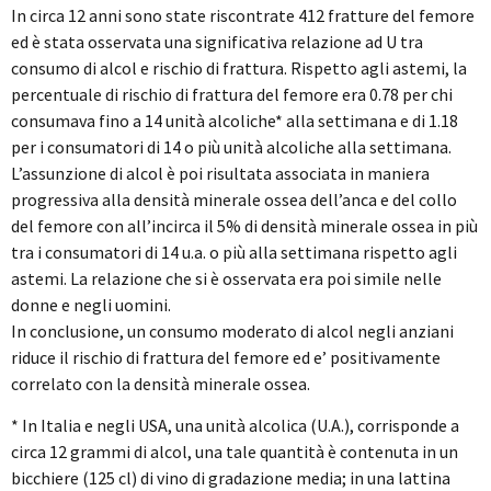
In circa 12 anni sono state riscontrate 412 fratture del femore
ed è stata osservata una significativa relazione ad U tra
consumo di alcol e rischio di frattura. Rispetto agli astemi, la
percentuale di rischio di frattura del femore era 0.78 per chi
consumava fino a 14 unità alcoliche* alla settimana e di 1.18
per i consumatori di 14 o più unità alcoliche alla settimana.
L’assunzione di alcol è poi risultata associata in maniera
progressiva alla densità minerale ossea dell’anca e del collo
del femore con all’incirca il 5% di densità minerale ossea in più
tra i consumatori di 14 u.a. o più alla settimana rispetto agli
astemi. La relazione che si è osservata era poi simile nelle
donne e negli uomini.
In conclusione, un consumo moderato di alcol negli anziani
riduce il rischio di frattura del femore ed e’ positivamente
correlato con la densità minerale ossea.
* In Italia e negli USA, una unità alcolica (U.A.), corrisponde a
circa 12 grammi di alcol, una tale quantità è contenuta in un
bicchiere (125 cl) di vino di gradazione media; in una lattina