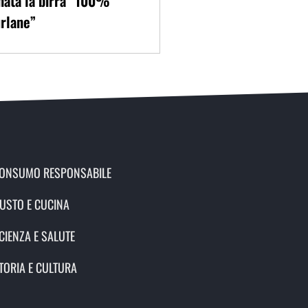
nata la birra “100%
rlane”
ONSUMO RESPONSABILE
USTO E CUCINA
CIENZA E SALUTE
TORIA E CULTURA