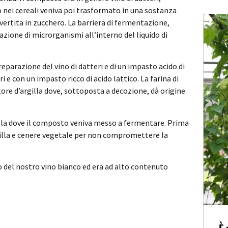
o nei cereali veniva poi trasformato in una sostanza
vertita in zucchero. La barriera di fermentazione,
zione di microrganismi all’interno del liquido di
reparazione del vino di datteri e di un impasto acido di
i e con un impasto ricco di acido lattico. La farina di
itore d’argilla dove, sottoposta a decozione, dà origine
illa dove il composto veniva messo a fermentare. Prima
argilla e cenere vegetale per non compromettere la
lo del nostro vino bianco ed era ad alto contenuto