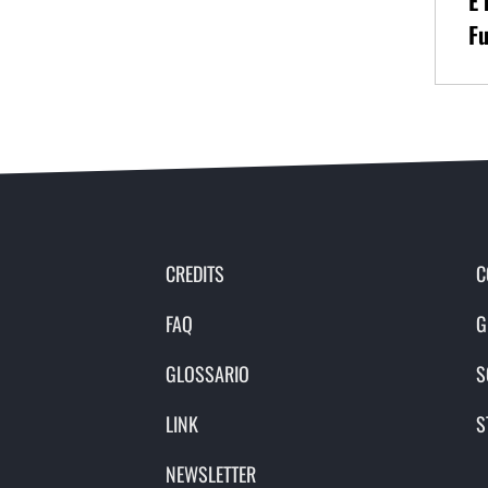
È 
Fu
CREDITS
C
FAQ
G
GLOSSARIO
S
LINK
S
NEWSLETTER