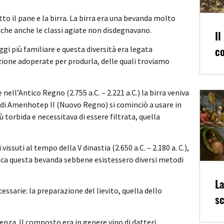
to il pane e la birra. La birra era una bevanda molto
 che anche le classi agiate non disdegnavano.
Il
co
ggi più familiare e questa diversità era legata
zione adoperate per produrla, delle quali troviamo
 nell’Antico Regno (2.755 a.C. – 2.221 a.C.) la birra veniva
 di Amenhotep II (Nuovo Regno) si cominciò a usare in
ù torbida e necessitava di essere filtrata, quella
issuti al tempo della V dinastia (2.650 a.C. – 2.180 a. C.),
poca questa bevanda sebbene esistessero diversi metodi
La
ssarie: la preparazione del lievito, quella dello
sc
enza. Il composto era in genere vino di datteri,