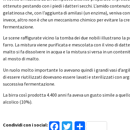
ottenuto pestando con i piedi i datteri secchi. L’amido contenut
gelatinosa che, con l’aggiunta di amilasi (un enzima), veniva con
invece, altro non è che un meccanismo chimico per evitare la crea
fermentazione.
Le scene raffigurate vicino la tomba dei due nobili illustrano la p
farro. La mistura viene purificata e mescolata con il vino di datter
malto si fa dissolvere in acqua e la mistura si versa in un conten
al mosto di malto.
Un ruolo molto importante lo avevano quindi i grandi vasi d’arg
di essere riutilizzati dovevano essere lavati e sterilizzati con 
successiva fermentazione.
La birra così prodotta 4.400 anni fa aveva un gusto simile a quel
alcolico (10%).
Condividi con i social:
Facebook
Twitter
Condividi