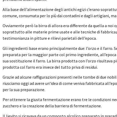
Alla base dell’alimentazione degli antichi egizi c’erano soprattut
comune, consumata per lo più dai contadini e dagli artigiani, ma
Ovviamente però la birra di allora era differente da quella a noi o
soprattutto alle materie prime usate e alle tecniche di fabbrica
testimonianza in pitture e rilievi parietali dell’epoca.
Gli ingredienti base erano principalmente due: l’orzo e il farro. Se
preparata per la maggior parte col primo ingrediente, all’epoca
sua sostituzione il farro. La birra prodotta con l’orzo risultava pi
prodotta col farro era invece del tutto priva di residui.
Grazie ad alcune raffigurazioni presenti nelle tombe di due nobili v
riusciamo oggi ad avere un’idea di come veniva fabbricata all’e
per la sua preparazione.
Per ottenere la giusta fermentazione erano tre le condizioni nece
zucchero e la creazione della barriera di fermentazione.
Il lievito si ricavava da un composto alcolico preparato in preced