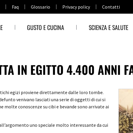
Faq
Glossario
Privacy policy
Contatti
E
GUSTO E CUCINA
SCIENZA E SALUTE
A IN EGITTO 4.400 ANNI F
tichi egizi proviene direttamente dalle loro tombe.
efunto venivano lasciati una serie di oggetti di cui si
he molte conoscenze su cibi e bevande sono arrivate ai
o all’argomento uno speciale molto interessante da cui