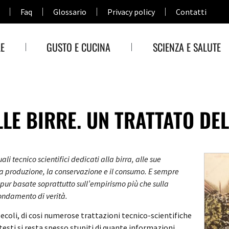
Faq
Glossario
Privacy policy
Contatti
E
GUSTO E CUCINA
SCIENZA E SALUTE
LE BIRRE. UN TRATTATO DEL
ali tecnico scientifici dedicati alla birra, alle sue
o la produzione, la conservazione e il consumo. E sempre
pur basate soprattutto sull’empirismo più che sulla
fondamento di verità.
ecoli, di cosi numerose trattazioni tecnico-scientifiche
testi si resta spesso stupiti di quante informazioni