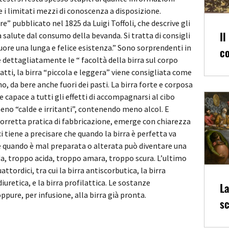
i limitati mezzi di conoscenza a disposizione.
” pubblicato nel 1825 da Luigi Toffoli, che descrive gli
Il
la salute dal consumo della bevanda. Si tratta di consigli
uore una lunga e felice esistenza.” Sono sorprendenti in
co
 dettagliatamente le “ facoltà della birra sul corpo
tti, la birra “piccola e leggera” viene consigliata come
o, da bere anche fuori dei pasti. La birra forte e corposa
 capace a tutti gli effetti di accompagnarsi al cibo
eno “calde e irritanti”, contenendo meno alcol. E
corretta pratica di fabbricazione, emerge con chiarezza
i tiene a precisare che quando la birra è perfetta va
e quando è mal preparata o alterata può diventare una
da, troppo acida, troppo amara, troppo scura. L’ultimo
attordici, tra cui la birra antiscorbutica, la birra
iuretica, e la birra profilattica. Le sostanze
La
re, per infusione, alla birra già pronta.
sc