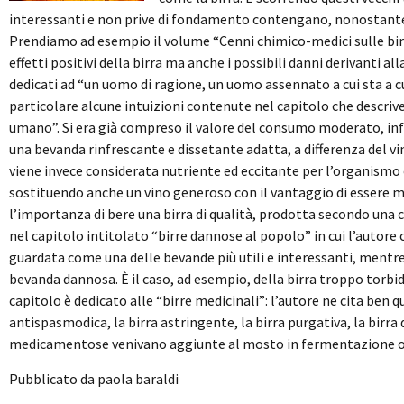
interessanti e non prive di fondamento contengano, nonostante 
Prendiamo ad esempio il volume “Cenni chimico-medici sulle birre
effetti positivi della birra ma anche i possibili danni derivanti al
dedicati ad “un uomo di ragione, un uomo assennato a cui sta a c
particolare alcune intuizioni contenute nel capitolo che descrive
umano”. Si era già compreso il valore del consumo moderato, infa
una bevanda rinfrescante e dissetante adatta, a differenza del vin
viene invece considerata nutriente ed eccitante per l’organismo e
sostituendo anche un vino generoso con il vantaggio di essere m
l’importanza di bere una birra di qualità, prodotta secondo una 
nel capitolo intitolato “birre dannose al popolo” in cui l’autore c
guardata come una delle bevande più utili e interessanti, mentr
bevanda dannosa. È il caso, ad esempio, della birra troppo torbi
capitolo è dedicato alle “birre medicinali”: l’autore ne cita ben qu
antispasmodica, la birra astringente, la birra purgativa, la birra d
medicamentose venivano aggiunte al mosto in fermentazione oppu
Pubblicato da paola baraldi