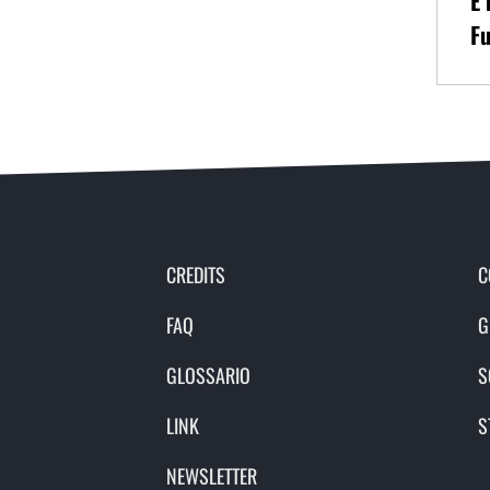
È 
Fu
CREDITS
C
FAQ
G
GLOSSARIO
S
LINK
S
NEWSLETTER