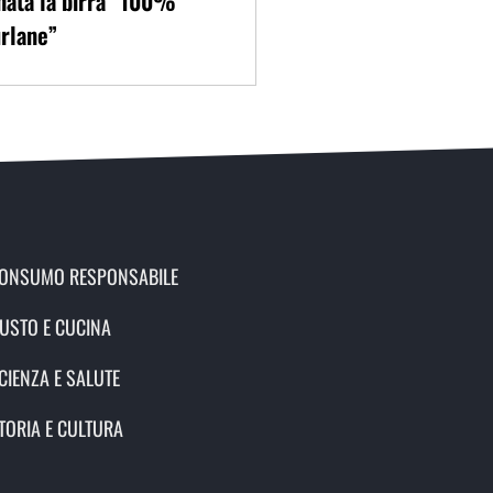
nata la birra “100%
rlane”
ONSUMO RESPONSABILE
USTO E CUCINA
CIENZA E SALUTE
TORIA E CULTURA