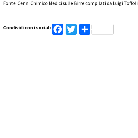
Fonte: Cenni Chimico Medici sulle Birre compilati da Luigi Toffoli
Condividi con i social:
Facebook
Twitter
Condividi