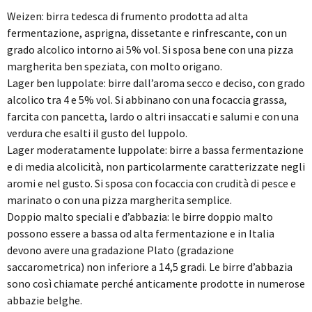
Weizen: birra tedesca di frumento prodotta ad alta
fermentazione, asprigna, dissetante e rinfrescante, con un
grado alcolico intorno ai 5% vol. Si sposa bene con una pizza
margherita ben speziata, con molto origano.
Lager ben luppolate: birre dall’aroma secco e deciso, con grado
alcolico tra 4 e 5% vol. Si abbinano con una focaccia grassa,
farcita con pancetta, lardo o altri insaccati e salumi e con una
verdura che esalti il gusto del luppolo.
Lager moderatamente luppolate: birre a bassa fermentazione
e di media alcolicità, non particolarmente caratterizzate negli
aromi e nel gusto. Si sposa con focaccia con crudità di pesce e
marinato o con una pizza margherita semplice.
Doppio malto speciali e d’abbazia: le birre doppio malto
possono essere a bassa od alta fermentazione e in Italia
devono avere una gradazione Plato (gradazione
saccarometrica) non inferiore a 14,5 gradi. Le birre d’abbazia
sono così chiamate perché anticamente prodotte in numerose
abbazie belghe.