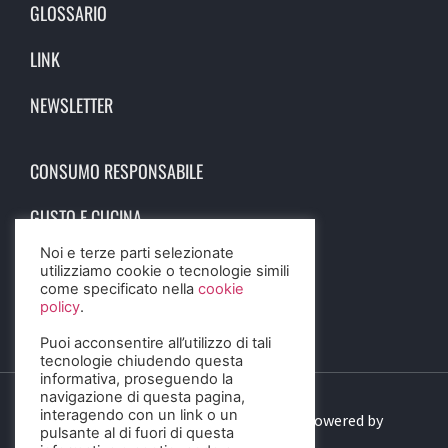
GLOSSARIO
LINK
NEWSLETTER
CONSUMO RESPONSABILE
GUSTO E CUCINA
Noi e terze parti selezionate
SCIENZA E SALUTE
utilizziamo cookie o tecnologie simili
come specificato nella
cookie
STORIA E CULTURA
policy
.
Puoi acconsentire all’utilizzo di tali
tecnologie chiudendo questa
informativa, proseguendo la
navigazione di questa pagina,
interagendo con un link o un
© 2023 Birra Informa. All Rights Reserved. Powered by
pulsante al di fuori di questa
DIGITALSENSE