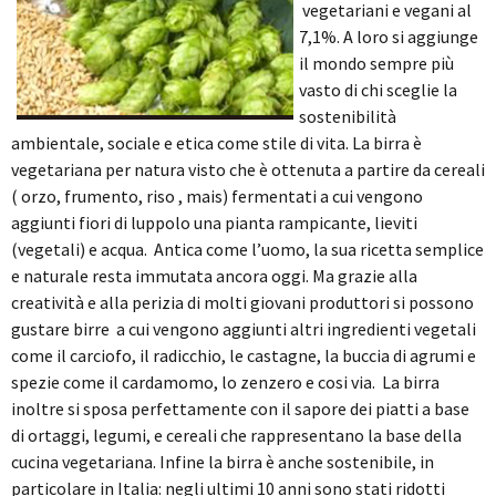
vegetariani e vegani al
7,1%. A loro si aggiunge
il mondo sempre più
vasto di chi sceglie la
sostenibilità
ambientale, sociale e etica come stile di vita.
La birra è
vegetariana per natura visto che è ottenuta a partire da cereali
( orzo, frumento, riso , mais) fermentati a cui vengono
aggiunti fiori di luppolo una pianta rampicante, lieviti
(vegetali) e acqua. Antica come l’uomo, la sua ricetta semplice
e naturale resta immutata ancora oggi. Ma grazie alla
creatività e alla perizia di molti giovani produttori si possono
gustare birre a cui vengono aggiunti altri ingredienti vegetali
come il carciofo, il radicchio, le castagne, la buccia di agrumi e
spezie come il cardamomo, lo zenzero e cosi via. La birra
inoltre si sposa perfettamente con il sapore dei piatti a base
di ortaggi, legumi, e cereali che rappresentano la base della
cucina vegetariana. Infine la birra è anche sostenibile, in
particolare in Italia: negli ultimi 10 anni sono stati ridotti