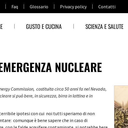
Faq
Glossario
Privacy policy
Contatti
E
GUSTO E CUCINA
SCIENZA E SALUTE
 EMERGENZA NUCLEARE
nergy Commission, costituita circa 50 anni fa nel Nevada,
leare si può bere, in sicurezza, birra in lattina e in
erribile ipotesi con cui noi tutti speriamo di non
ntare: comunque è bene sapere che in caso di
, con le falde acquifere contaminate, si potrebbe bere