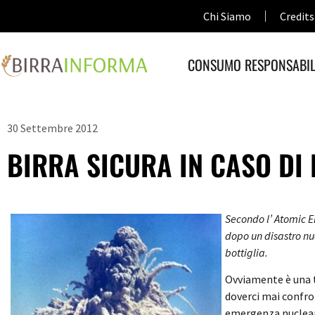
Chi Siamo
Credits
CONSUMO RESPONSABIL
30 Settembre 2012
BIRRA SICURA IN CASO DI
Secondo l’ Atomic E
dopo un disastro nuc
bottiglia.
Ovviamente è una t
doverci mai confro
emergenza nucleare