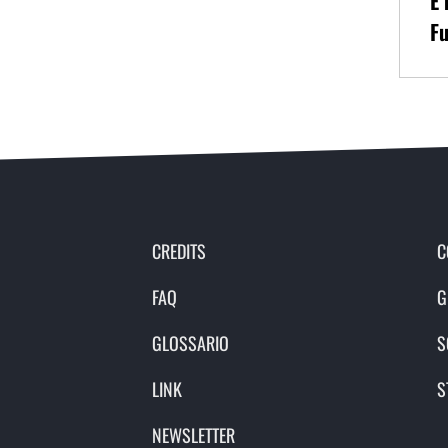
È 
Fu
CREDITS
C
FAQ
G
GLOSSARIO
S
LINK
S
NEWSLETTER