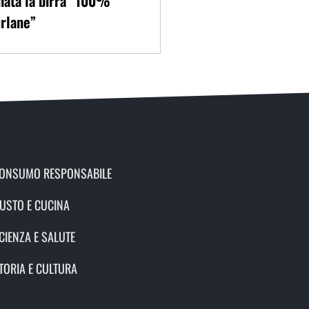
nata la birra “100%
rlane”
ONSUMO RESPONSABILE
USTO E CUCINA
CIENZA E SALUTE
TORIA E CULTURA