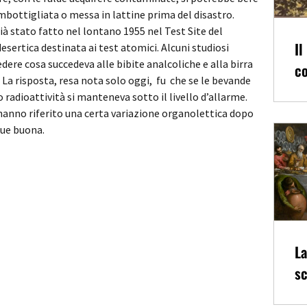
imbottigliata o messa in lattine prima del disastro.
à stato fatto nel lontano 1955 nel Test Site del
Il
sertica destinata ai test atomici. Alcuni studiosi
ere cosa succedeva alle bibite analcoliche e alla birra
co
. La risposta, resa nota solo oggi, fu che se le bevande
radioattività si manteneva sotto il livello d’allarme.
e hanno riferito una certa variazione organolettica dopo
que buona.
La
sc