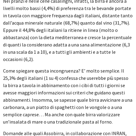
Nei pranzi e nelle cene casalinghi, infatti, la birra è ancora a
livelli molto bassi (4,4%) di preferenza tra le bevande portate
in tavola con maggiore frequenza dagli italiani, distante tanto
dall’acqua minerale naturale (68,7%) quanto dal vino (31,7%).
Eppure il 44,8% degli italiani la ritiene in linea (molto o
abbastanza) con la dieta mediterranea e cresce la percentuale
di quanti la considerano adatta a una sana alimentazione (6,3
in una scala da 1 a 10), e a tutti gli ambienti e a tutte le
occasioni (6,2).
Come spiegare questa incongruenza? E’ molto semplice. Il
25,3% degli italiani (1 su 4) confessa che userebbe più spesso
la birra a tavola in abbinamento con i cibi di tutti i giorni se
avesse maggiori informazioni sui criteri che guidano questi
abbinamenti. Insomma, se sapesse quale birra avvicinare a una
carbonara, a un piatto di spaghetti con le vongole o a una
semplice caprese… Ma anche con quale birra valorizzare
un’insalata di mare o una tradizionale pasta al forno.
Domande alle quali Assobirra, in collaborazione con INRAN,