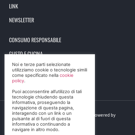
LINK
NEWSLETTER
CONSUMO RESPONSABILE
GUSTO E CUCINA
Noi e terze parti selezionate
SCIENZA E SALUTE
utilizziamo cookie o tecnologie simili
come specificato nella
cookie
STORIA E CULTURA
policy
.
Puoi acconsentire all’utilizzo di tali
tecnologie chiudendo questa
informativa, proseguendo la
navigazione di questa pagina,
interagendo con un link o un
© 2023 Birra Informa. All Rights Reserved. Powered by
pulsante al di fuori di questa
DIGITALSENSE
informativa o continuando a
navigare in altro modo.