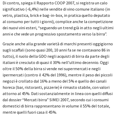
Di contro, spiega il Rapporto COOP 2007, si registra un calo
significativo (-6,4%) nelle vendite di vino comune italiano (in
vetro, plastica, brick e bag-in-box, in pratica quello deputato
al consumo per tutti i giorni), complice anche la competizione
dei nuovi vini esteri, “seguendo un trend già in atto negli ultimi
anni e che vede un progressivo spostamento verso la birra”.
Grazie anche alla grande varietà di marchi presenti oggigiorno
sugli scaffali (sono quasi 200, 10 anni fa se ne contavano 86 in
tutto), il ruolo della GDO negli acquisti di birra da parte degli
italiani è cresciuto di quasi il 30% nell’ultimo decennio. Oggi
oltre il 50% della birra si vende nei supermercati e negli
ipermercati (contro il 42% del 1996), mentre il peso dei piccoli
negozi è crollato dal 16% a meno del 5% e quello dei canali
horeca (bar, ristoranti, pizzerie) è rimasto stabile, con valori
attorno al 45%. Dati sostanzialmente in linea con quelli diffusi
dal dossier “Mercati birra” SIMEI 2007, secondo cui i consumi
domestici di birra rappresentano in volume il 55% del totale,
mentre quelli fuori casa il 45%.