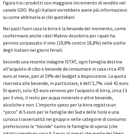
figura tra i prodotti con maggiore incremento di vendite nel
canale GDO. Ma gli italiani vorrebbero avere più informazioni
su come abbinarla ai cibi quotidiani
Nei pasti fuori casa la birra è la bevanda del momento, come
confermano anche i dati Makno-Assobirra per i quali ha
persino sorpassato il vino (19,8% contro 18,8%) nelle scelte
degli italiani nei giorni feriali.
Secondo una recente indagine ISTAT, ogni famiglia destina
all’acquisto di cibo e bevande da consumare in casa circa 470
euro al mese, pari al 19% del budget a disposizione. La quota
riservata alle bevande, in particolare, è dell’1,7%: cioè 42 euro.
Di questi, solo 4,5 euro servono per l’acquisto di birra, circa 13
per il vino, il resto per acqua minerale e altre bevande,
alcoliche e non. L’importo speso per la birra registra un
“picco” di 5 euro per le famiglie del Sud e delle Isole e una
curiosa trasversalità nei gruppi e nelle categorie di consumo:
preferiscono le “bionde” tanto le famiglie di operai (che
infatti spendono circa 6,3 euro al mese) che quelle dei liberi