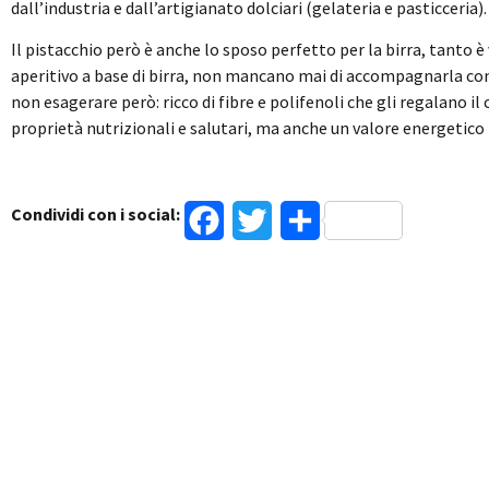
dall’industria e dall’artigianato dolciari (gelateria e pasticceria).
Il pistacchio però è anche lo sposo perfetto per la birra, tanto è
aperitivo a base di birra, non mancano mai di accompagnarla c
non esagerare però: ricco di fibre e polifenoli che gli regalano il
proprietà nutrizionali e salutari, ma anche un valore energetico
Condividi con i social:
Facebook
Twitter
Condividi