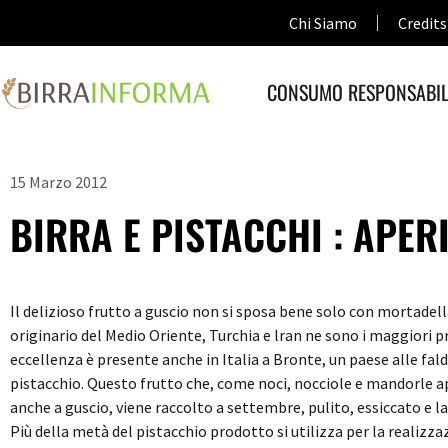
Chi Siamo
Credits
CONSUMO RESPONSABIL
15 Marzo 2012
BIRRA E PISTACCHI : APER
Il delizioso frutto a guscio non si sposa bene solo con mortadella
originario del Medio Oriente, Turchia e lran ne sono i maggiori p
eccellenza è presente anche in Italia a Bronte, un paese alle fal
pistacchio. Questo frutto che, come noci, nocciole e mandorle ap
anche a guscio, viene raccolto a settembre, pulito, essiccato e la
Più della metà del pistacchio prodotto si utilizza per la realizz