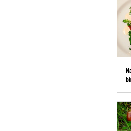
Na
bi