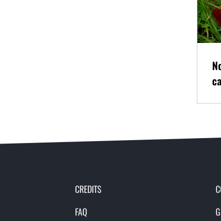
N
c
CREDITS
C
FAQ
G