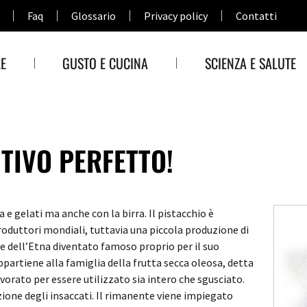
Faq
Glossario
Privacy policy
Contatti
E
GUSTO E CUCINA
SCIENZA E SALUTE
ITIVO PERFETTO!
 e gelati ma anche con la birra. Il pistacchio è
roduttori mondiali, tuttavia una piccola produzione di
de dell’Etna diventato famoso proprio per il suo
partiene alla famiglia della frutta secca oleosa, detta
vorato per essere utilizzato sia intero che sgusciato.
azione degli insaccati. Il rimanente viene impiegato