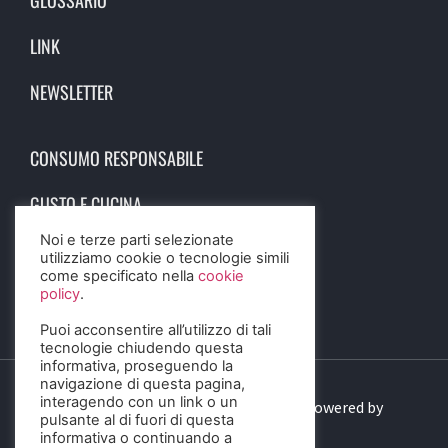
GLOSSARIO
LINK
NEWSLETTER
CONSUMO RESPONSABILE
GUSTO E CUCINA
Noi e terze parti selezionate
SCIENZA E SALUTE
utilizziamo cookie o tecnologie simili
come specificato nella
cookie
STORIA E CULTURA
policy
.
Puoi acconsentire all’utilizzo di tali
tecnologie chiudendo questa
informativa, proseguendo la
navigazione di questa pagina,
interagendo con un link o un
© 2023 Birra Informa. All Rights Reserved. Powered by
pulsante al di fuori di questa
DIGITALSENSE
informativa o continuando a