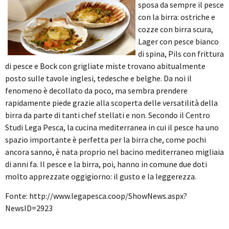
sposa da sempre il pesce
con la birra: ostriche e
cozze con birra scura,
Lager con pesce bianco
di spina, Pils con frittura
di pesce e Bock con grigliate miste trovano abitualmente
posto sulle tavole inglesi, tedesche e belghe.
Da noi il
fenomeno è decollato da poco, ma sembra prendere
rapidamente piede grazie alla scoperta delle versatilità della
birra da parte di tanti chef stellati e non. Secondo il Centro
Studi Lega Pesca, la cucina mediterranea in cui il pesce ha uno
spazio importante è perfetta per la birra che, come pochi
ancora sanno, è nata proprio nel bacino mediterraneo migliaia
di anni fa. Il pesce e la birra, poi, hanno in comune due doti
molto apprezzate oggigiorno: il gusto e la leggerezza.
Fonte: http://www.legapesca.coop/ShowNews.aspx?
NewsID=2923