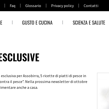
Faq
Glossario
Privacy policy
Contatti
E
GUSTO E CUCINA
SCIENZA E SALUTE
 ESCLUSIVE
sclusiva per Assobirra, 5 ricette di piatti di pesce in
ncontra il pesce”. Nella prossima newsletter di ottobre
rimentare anche a casa.