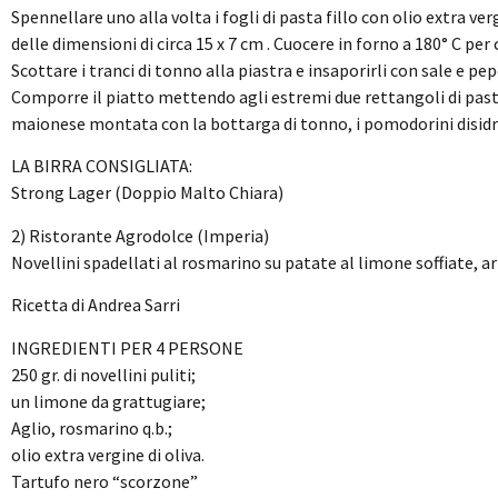
Spennellare uno alla volta i fogli di pasta fillo con olio extra ve
delle dimensioni di circa 15 x 7 cm . Cuocere in forno a 180° C per 
Scottare i tranci di tonno alla piastra e insaporirli con sale e pep
Comporre il piatto mettendo agli estremi due rettangoli di pasta 
maionese montata con la bottarga di tonno, i pomodorini disidra
LA BIRRA CONSIGLIATA:
Strong Lager (Doppio Malto Chiara)
2) Ristorante Agrodolce (Imperia)
Novellini spadellati al rosmarino su patate al limone soffiate, ari
Ricetta di Andrea Sarri
INGREDIENTI PER 4 PERSONE
250 gr. di novellini puliti;
un limone da grattugiare;
Aglio, rosmarino q.b.;
olio extra vergine di oliva.
Tartufo nero “scorzone”