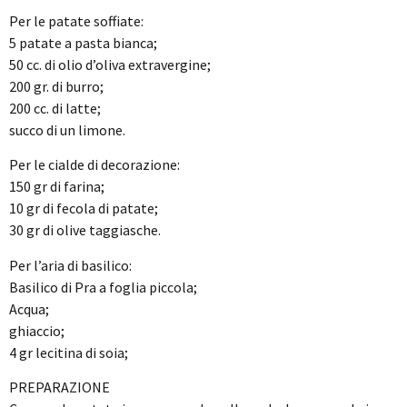
Per le patate soffiate:
5 patate a pasta bianca;
50 cc. di olio d’oliva extravergine;
200 gr. di burro;
200 cc. di latte;
succo di un limone.
Per le cialde di decorazione:
150 gr di farina;
10 gr di fecola di patate;
30 gr di olive taggiasche.
Per l’aria di basilico:
Basilico di Pra a foglia piccola;
Acqua;
ghiaccio;
4 gr lecitina di soia;
PREPARAZIONE