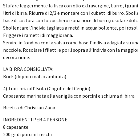
Stufare leggermente la lisca con olio extravergine, burro, i grani d
litri di birra. Ridurre di 2/3 e montare con i cubetti di burro. Sbo
base di cottura con lo zucchero e una noce di burro,rosolare dolc
Sbollentare l’indivia tagliata a metà in acqua bollente, poi rosola
Friggere i rametti di maggiorana.
Servire in fondina con la salsa come base,l’indivia adagiata su un
nocciole. Rosolare i filetti e porli sopra all’indivia con la maggi
decorazione.
LA BIRRA CONSIGLIATA:
Bock (doppio malto ambrata)
4) Trattoria all’Isola (Cogollo del Cengio)
Capasanta marinata alla vaniglia con porcini e schiuma di birra
Ricetta di Christian Zana
INGREDIENTI PER 4 PERSONE
8 capesante
200 gr di porcini freschi