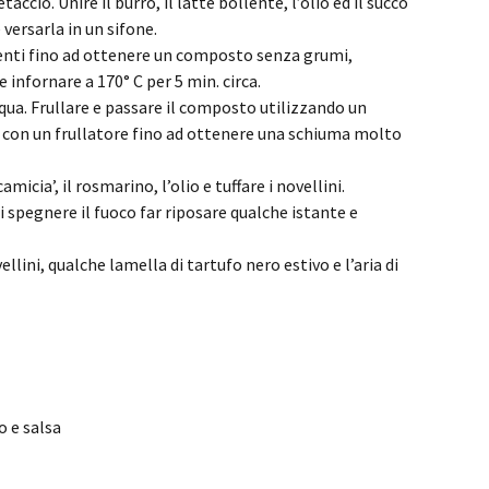
accio. Unire il burro, il latte bollente, l’olio ed il succo
 versarla in un sifone.
ementi fino ad ottenere un composto senza grumi,
e infornare a 170° C per 5 min. circa.
l’acqua. Frullare e passare il composto utilizzando un
re con un frullatore fino ad ottenere una schiuma molto
icia’, il rosmarino, l’olio e tuffare i novellini.
 spegnere il fuoco far riposare qualche istante e
llini, qualche lamella di tartufo nero estivo e l’aria di
o e salsa