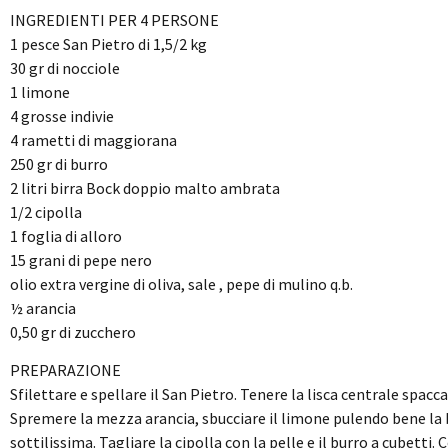
INGREDIENTI PER 4 PERSONE
1 pesce San Pietro di 1,5/2 kg
30 gr di nocciole
1 limone
4 grosse indivie
4 rametti di maggiorana
250 gr di burro
2 litri birra Bock doppio malto ambrata
1/2 cipolla
1 foglia di alloro
15 grani di pepe nero
olio extra vergine di oliva, sale , pepe di mulino q.b.
½ arancia
0,50 gr di zucchero
PREPARAZIONE
Sfilettare e spellare il San Pietro. Tenere la lisca centrale spacca
Spremere la mezza arancia, sbucciare il limone pulendo bene la b
sottilissima. Tagliare la cipolla con la pelle e il burro a cubetti. 