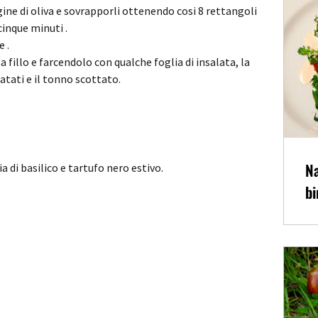
rgine di oliva e sovrapporli ottenendo cosi 8 rettangoli
cinque minuti .
e .
fillo e farcendolo con qualche foglia di insalata, la
tati e il tonno scottato.
Na
a di basilico e tartufo nero estivo.
bi