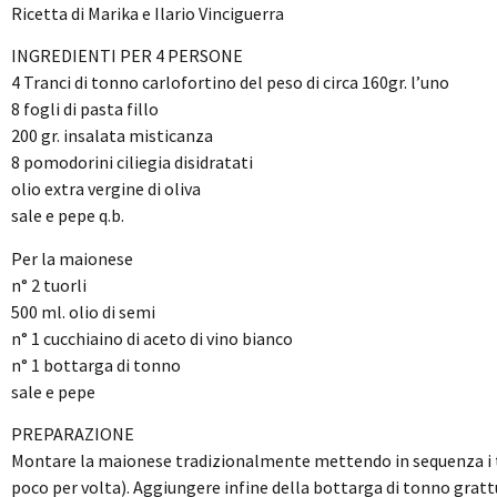
Ricetta di Marika e Ilario Vinciguerra
INGREDIENTI PER 4 PERSONE
4 Tranci di tonno carlofortino del peso di circa 160gr. l’uno
8 fogli di pasta fillo
200 gr. insalata misticanza
8 pomodorini ciliegia disidratati
olio extra vergine di oliva
sale e pepe q.b.
Per la maionese
n° 2 tuorli
500 ml. olio di semi
n° 1 cucchiaino di aceto di vino bianco
n° 1 bottarga di tonno
sale e pepe
PREPARAZIONE
Montare la maionese tradizionalmente mettendo in sequenza i tuorl
poco per volta). Aggiungere infine della bottarga di tonno gratt