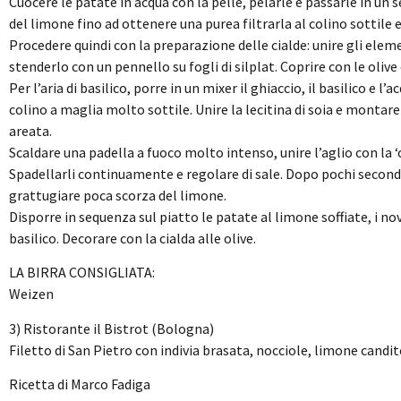
Cuocere le patate in acqua con la pelle, pelarle e passarle in un set
del limone fino ad ottenere una purea filtrarla al colino sottile e
Procedere quindi con la preparazione delle cialde: unire gli el
stenderlo con un pennello su fogli di silplat. Coprire con le olive 
Per l’aria di basilico, porre in un mixer il ghiaccio, il basilico e 
colino a maglia molto sottile. Unire la lecitina di soia e monta
areata.
Scaldare una padella a fuoco molto intenso, unire l’aglio con la ‘cam
Spadellarli continuamente e regolare di sale. Dopo pochi secondi
grattugiare poca scorza del limone.
Disporre in sequenza sul piatto le patate al limone soffiate, i nove
basilico. Decorare con la cialda alle olive.
LA BIRRA CONSIGLIATA:
Weizen
3) Ristorante il Bistrot (Bologna)
Filetto di San Pietro con indivia brasata, nocciole, limone candit
Ricetta di Marco Fadiga