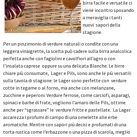
birra facile e versatile ci
viene incontro sposando
a meraviglia i tanti
nuovi sapori della
stagione.
Per un pinzimonio di verdure naturali o condite con una
leggera vinaigrette, la scelta può cadere sulla birra analcolica
perfetta anche con fagiolini e cavolfiori all’agro o con
l’insalata caprese oppure su una delicata Blanche. Le birre
chiare più consumate, Lager e Pils, sono anche le più versatili
sulla tavola di stagione: le Lager sono perfette con verdure
cotte in tegame o al forno, ma anche con melanzane,
zucchine e peperoni. Verdure ferrose, come carciofi, asparagi,
spinaci e barbe di frate, vogliono l’amaro delle Pils, ottime
anche per “sgrassare” le verdure fritte e pastellate. La Lager
accarezza i profumi di campo di una omelette alle erbe
aromatiche. Mentre con sapori più decisi e profumati di una
torta rustica come l’erbazzone o una pizza di scarola, meglio