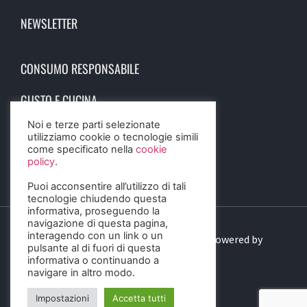
NEWSLETTER
CONSUMO RESPONSABILE
GUSTO E CUCINA
Noi e terze parti selezionate
SCIENZA E SALUTE
utilizziamo cookie o tecnologie simili
come specificato nella
cookie
STORIA E CULTURA
policy
.
Puoi acconsentire all’utilizzo di tali
tecnologie chiudendo questa
informativa, proseguendo la
navigazione di questa pagina,
interagendo con un link o un
© 2023 Birra Informa. All Rights Reserved. Powered by
pulsante al di fuori di questa
DIGITALSENSE
informativa o continuando a
navigare in altro modo.
Impostazioni
Accetta tutti