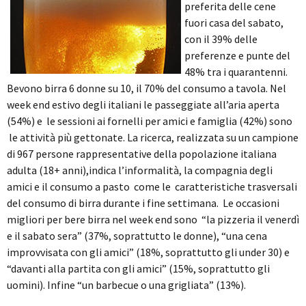
preferita delle cene
fuori casa del sabato,
con il 39% delle
preferenze e punte del
48% tra i quarantenni.
Bevono birra 6 donne su 10, il 70% del consumo a tavola. Nel
week end estivo degli italiani le passeggiate all’aria aperta
(54%) e le sessioni ai fornelli per amici e famiglia (42%) sono
le attività più gettonate. La ricerca, realizzata su un campione
di 967 persone rappresentative della popolazione italiana
adulta (18+ anni),indica l’informalità, la compagnia degli
amici e il consumo a pasto come le caratteristiche trasversali
del consumo di birra durante i fine settimana. Le occasioni
migliori per bere birra nel week end sono “la pizzeria il venerdì
e il sabato sera” (37%, soprattutto le donne), “una cena
improvvisata con gli amici” (18%, soprattutto gli under 30) e
“davanti alla partita con gli amici” (15%, soprattutto gli
uomini). Infine “un barbecue o una grigliata” (13%).