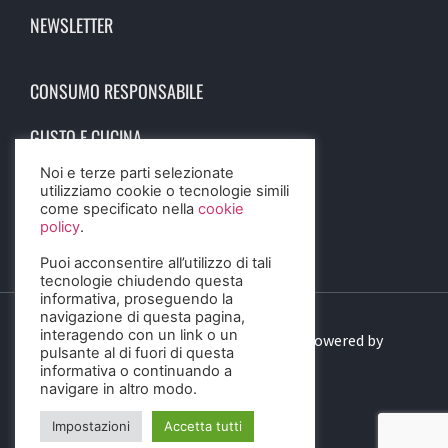
NEWSLETTER
CONSUMO RESPONSABILE
GUSTO E CUCINA
Noi e terze parti selezionate
SCIENZA E SALUTE
utilizziamo cookie o tecnologie simili
come specificato nella
cookie
STORIA E CULTURA
policy
.
Puoi acconsentire all’utilizzo di tali
tecnologie chiudendo questa
informativa, proseguendo la
navigazione di questa pagina,
interagendo con un link o un
© 2023 Birra Informa. All Rights Reserved. Powered by
pulsante al di fuori di questa
DIGITALSENSE
informativa o continuando a
navigare in altro modo.
Impostazioni
Accetta tutti