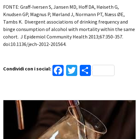
FONTE: Graff-Iversen S, Jansen MD, Hoff DA, Høiseth G,
Knudsen GP, Magnus P, Mørland J, Normann PT, Næss ØE,
Tambs K. Divergent associations of drinking frequency and
binge consumption of alcohol with mortality within the same
cohort. J Epidemiol Community Health 2013;67:350-357.
doi:10.1136/jech-2012-201564.
Condividi con i social:
Facebook
Twitter
Condividi