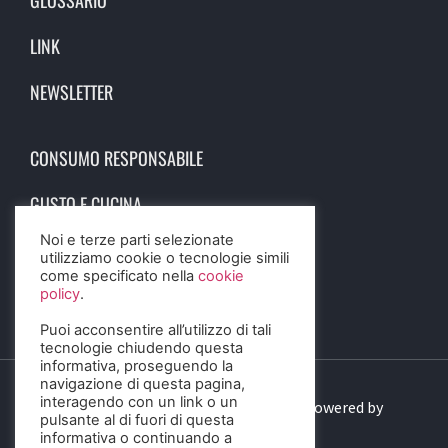
LINK
NEWSLETTER
CONSUMO RESPONSABILE
GUSTO E CUCINA
Noi e terze parti selezionate
SCIENZA E SALUTE
utilizziamo cookie o tecnologie simili
come specificato nella
cookie
STORIA E CULTURA
policy
.
Puoi acconsentire all’utilizzo di tali
tecnologie chiudendo questa
informativa, proseguendo la
navigazione di questa pagina,
interagendo con un link o un
© 2023 Birra Informa. All Rights Reserved. Powered by
pulsante al di fuori di questa
DIGITALSENSE
informativa o continuando a