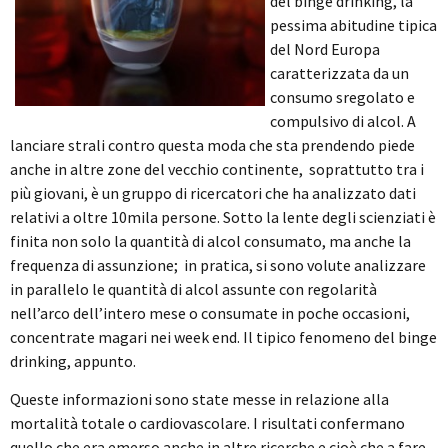
del binge drinking, la
pessima abitudine tipica
del Nord Europa
caratterizzata da un
consumo sregolato e
compulsivo di alcol. A
lanciare strali contro questa moda che sta prendendo piede
anche in altre zone del vecchio continente, soprattutto tra i
più giovani, è un gruppo di ricercatori che ha analizzato dati
relativi a oltre 10mila persone.
Sotto la lente degli scienziati è
finita non solo la quantità di alcol consumato, ma anche la
frequenza di assunzione; in pratica, si sono volute analizzare
in parallelo le quantità di alcol assunte con regolarità
nell’arco dell’intero mese o consumate in poche occasioni,
concentrate magari nei week end. Il tipico fenomeno del binge
drinking, appunto.
Queste informazioni sono state messe in relazione alla
mortalità totale o cardiovascolare. I risultati confermano
quello che era emerso anche in altre ricerche e cioè che a fare