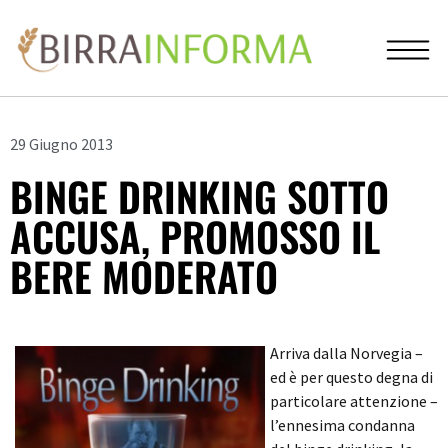
29 Giugno 2013
BINGE DRINKING SOTTO
ACCUSA, PROMOSSO IL
BERE MODERATO
Arriva dalla Norvegia –
ed è per questo degna di
particolare attenzione –
l’ennesima condanna