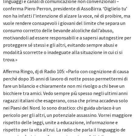
linguaggi e canali di comunicazione non convenzionali –
conferma Piero Perron, presidente di AssoBirra. ‘Diglielo tu’
non ha infatti l’intenzione di alzare la voce, né di proibire, ma
vuole rendere consapevoli i giovani del limite che separa un
consumo corretto delle bevande alcoliche dall’abuso,
motivandoli ad essere responsabili e a sapersi autogestire per
proteggere sé stessi e gli altri, evitando sempre abusi e
modalità scorrette o inadeguate alla situazione in cui ci si
trova.»
Afferma Ringo, dj di Radio 105: «Parlo con cognizione di causa
perché dopo 35 anni di lavoro di notte posso permettermi di
fare un bilancio e chiaramente non mi rivolgo a chi beve un
bicchiere tra amici. Vedo sempre più spesso negli ultimi anni
ragazzi italiani che esagerano, cosa che prima accadeva solo
nei Paesi del Nord. Io sono drastico: chi guida ubriaco è un
pericolo per gli altri, un potenziale assassino. Vorrei maggiore
rispetto delle leggi, unite a educazione, informazione e
rispetto per la vita altrui. La radio che parla il linguaggio de