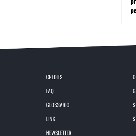
pr
pe
CREDITS
C
FAQ
G
GLOSSARIO
S
LINK
S
NEWSLETTER