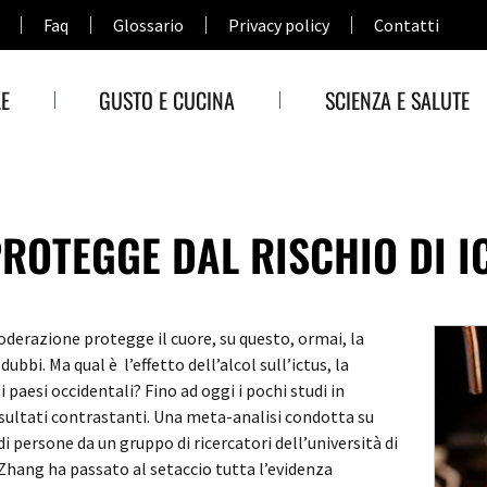
Faq
Glossario
Privacy policy
Contatti
E
GUSTO E CUCINA
SCIENZA E SALUTE
ROTEGGE DAL RISCHIO DI I
erazione protegge il cuore, su questo, ormai, la
bbi. Ma qual è l’effetto dell’alcol sull’ictus, la
i paesi occidentali?
Fino ad oggi i pochi studi in
sultati contrastanti. Una meta-analisi condotta su
i persone da un gruppo di ricercatori dell’università di
 Zhang ha passato al setaccio tutta l’evidenza