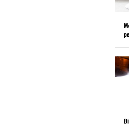
Me
pe
Bi