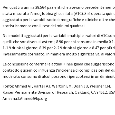
Per quattro anni a 38.564 pazienti che avevano precedentemente
stata misurata l’emoglobina glicosilata (A1C). Si è operata quind
aggiustata per le varabili sociodemografiche e cliniche oltre che p
statisticamente con il test dei minimi quadrati.
Nei modelli aggiustati per le variabili multiple i valori di A1C son 
quelli che son divenuti astemi; 8.90 per chi consuma in media 0.1 d
1-1.9 drink al giorno; 8.39 per 2-2.9 drink al giorno e 8.47 per più 
inversamente correlato, in maniera molto significativa, ai valori 
La conclusione conferma le attuali linee guida che suggeriscono 
controllo glicemico influenza l’incidenza di complicazioni del dia
moderato consumo di alcol possono ripercuotersi in un diminuito
Fonte: Ahmed AT, Karter AJ, Warton EM, Doan JU, Weisner CM.
Kaiser Permanente Division of Research, Oakland, CA 94612, USA
Ameena.T.Ahmed@kp.org