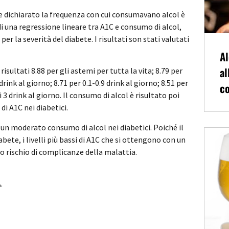
 dichiarato la frequenza con cui consumavano alcol è
i una regressione lineare tra A1C e consumo di alcol,
er la severità del diabete. I risultati son stati valutati
Al
al
risultati 8.88 per gli astemi per tutta la vita; 8.79 per
rink al giorno; 8.71 per 0.1-0.9 drink al giorno; 8.51 per
co
di 3 drink al giorno. Il consumo di alcol è risultato poi
di A1C nei diabetici.
un moderato consumo di alcol nei diabetici. Poiché il
bete, i livelli più bassi di A1C che si ottengono con un
 rischio di complicanze della malattia.
.