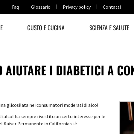
Faq
Glossario
Privacy policy
Contatti
E
GUSTO E CUCINA
SCIENZA E SALUTE
AIUTARE I DIABETICI A CO
ina glicosilata nei consumatori moderati di alcol
di alcol ha sempre rivestito un certo interesse per le
del Kaiser Permanente in California si è