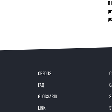
Bi
pr
pe
CREDITS
C
FAQ
G
GLOSSARIO
S
LINK
S