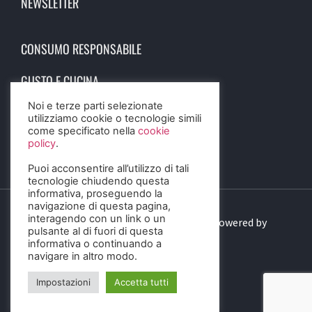
NEWSLETTER
CONSUMO RESPONSABILE
GUSTO E CUCINA
Noi e terze parti selezionate
SCIENZA E SALUTE
utilizziamo cookie o tecnologie simili
come specificato nella
cookie
STORIA E CULTURA
policy
.
Puoi acconsentire all’utilizzo di tali
tecnologie chiudendo questa
informativa, proseguendo la
navigazione di questa pagina,
interagendo con un link o un
© 2023 Birra Informa. All Rights Reserved. Powered by
pulsante al di fuori di questa
DIGITALSENSE
informativa o continuando a
navigare in altro modo.
Impostazioni
Accetta tutti