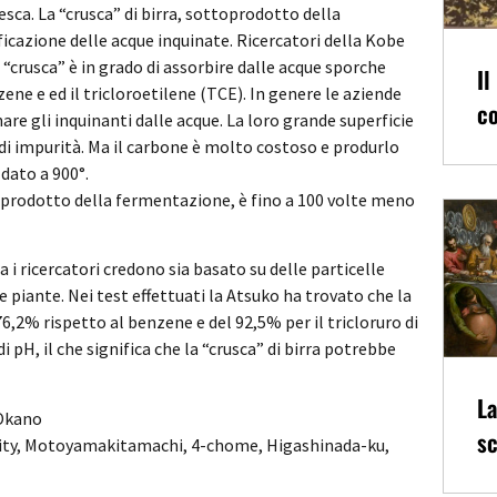
esca. La “crusca” di birra, sottoprodotto della
ficazione delle acque inquinate. Ricercatori della Kobe
crusca” è in grado di assorbire dalle acque sporche
Il
ene e ed il tricloroetilene (TCE). In genere le aziende
co
nare gli inquinanti dalle acque. La loro grande superficie
di impurità. Ma il carbone è molto costoso e produrlo
dato a 900°.
toprodotto della fermentazione, è fino a 100 volte meno
a i ricercatori credono sia basato su delle particelle
piante. Nei test effettuati la Atsuko ha trovato che la
 76,2% rispetto al benzene e del 92,5% per il tricloruro di
i pH, il che significa che la “crusca” di birra potrebbe
La
 Okano
sc
sity, Motoyamakitamachi, 4-chome, Higashinada-ku,