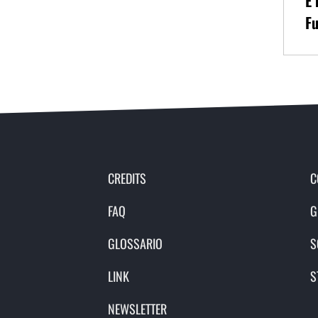
È 
Fu
CREDITS
C
FAQ
G
GLOSSARIO
S
LINK
S
NEWSLETTER