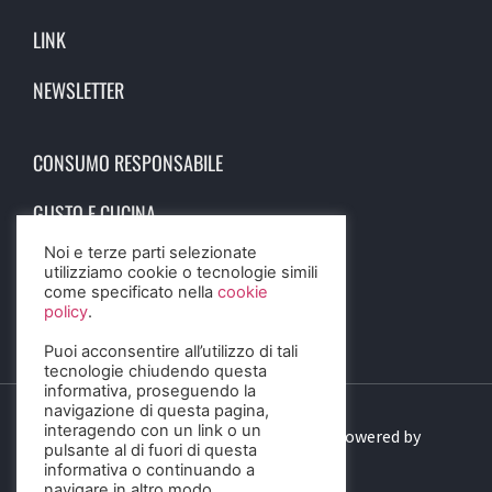
LINK
NEWSLETTER
CONSUMO RESPONSABILE
GUSTO E CUCINA
Noi e terze parti selezionate
SCIENZA E SALUTE
utilizziamo cookie o tecnologie simili
come specificato nella
cookie
STORIA E CULTURA
policy
.
Puoi acconsentire all’utilizzo di tali
tecnologie chiudendo questa
informativa, proseguendo la
navigazione di questa pagina,
interagendo con un link o un
© 2023 Birra Informa. All Rights Reserved. Powered by
pulsante al di fuori di questa
DIGITALSENSE
informativa o continuando a
navigare in altro modo.