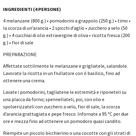
INGREDIENTI (4 PERSONE)
4 melanzane (800 g.) • pomodorini a grappolo (250 g.) • timo •
la scorza di un’arancia • 2 spicchi d’aglio • zucchero a velo (50
g.) • 4 cucchiai di olio extravergine di oliva • ricotta fresca (200
g.) • fior di sale
PREPARAZIONE
Affettate sottilmente le melanzane e grigliatele, salandole.
Lavorate la ricotta in un frullatore con il basilico, fino ad
ottenere una crema.
Lavate i pomodorini, tagliatene le estremità e riponeteli su
una placca da forno; spennellateli, poi, con olio e
spolverizzateli con zucchero a velo, fior di sale, la scorza
d’arancia grattugiata e pepe fresco. Infornate a 95 °C per due
ore e mezza fino ad ottenere un pomodoro quasi candito.
Riempite un piccolo bicchierino o una cocotte con gli strati di