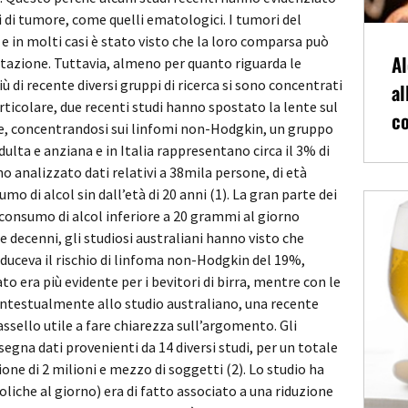
 di tumore, come quelli ematologici. I tumori del
e in molti casi è stato visto che la loro comparsa può
Al
entazione. Tuttavia, almeno per quanto riguarda le
più di recente diversi gruppi di ricerca si sono concentrati
al
rticolare, due recenti studi hanno spostato la lente sul
co
ue, concentrandosi sui linfomi non-Hodgkin, un gruppo
lta e anziana e in Italia rappresentano circa il 3% di
no analizzato dati relativi a 38mila persone, di età
mo di alcol sin dall’età di 20 anni (1). La gran parte dei
consumo di alcol inferiore a 20 grammi al giorno
ue decenni, gli studiosi australiani hanno visto che
iduceva il rischio di linfoma non-Hodgkin del 19%,
ato era più evidente per i bevitori di birra, mentre con le
ontestualmente allo studio australiano, una recente
assello utile a fare chiarezza sull’argomento. Gli
gna dati provenienti da 14 diversi studi, per un totale
one di 2 milioni e mezzo di soggetti (2). Lo studio ha
liche al giorno) era di fatto associato a una riduzione