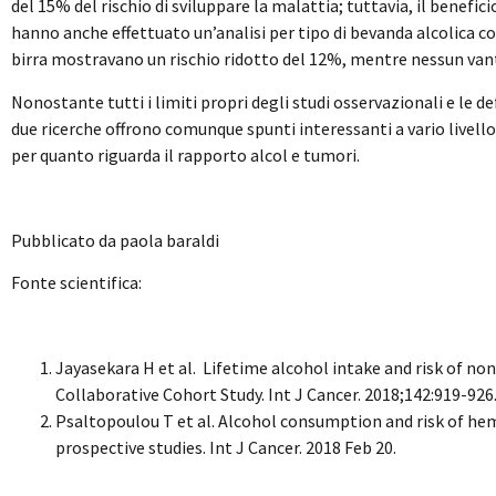
del 15% del rischio di sviluppare la malattia; tuttavia, il benefic
hanno anche effettuato un’analisi per tipo di bevanda alcolic
birra mostravano un rischio ridotto del 12%, mentre nessun vant
Nonostante tutti i limiti propri degli studi osservazionali e le 
due ricerche offrono comunque spunti interessanti a vario livello.
per quanto riguarda il rapporto alcol e tumori.
Pubblicato da paola baraldi
Fonte scientifica:
Jayasekara H et al. Lifetime alcohol intake and risk of 
Collaborative Cohort Study. Int J Cancer. 2018;142:919-926
Psaltopoulou T et al. Alcohol consumption and risk of he
prospective studies. Int J Cancer. 2018 Feb 20.