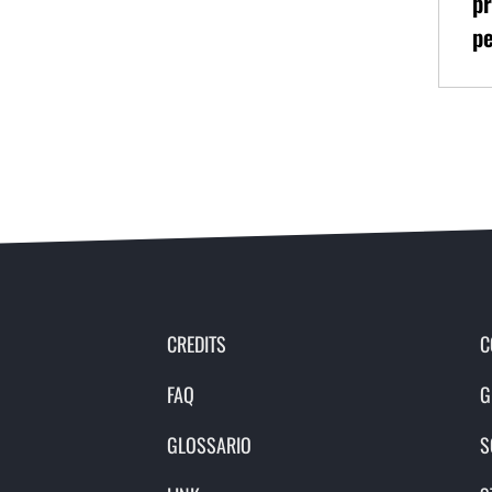
pr
pe
CREDITS
C
FAQ
G
GLOSSARIO
S