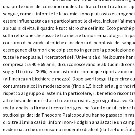
una protezione del consumo moderato di alcol contro alcuni tipi
sangue, come i linfomi e le leucemie, sono piuttosto eterogenei 
essere influenzata da un particolare stile di vita, inclusa l’alim
abitudini di vita, il quadro è tutt’altro che definito. Ecco perché 
sulla relazione che sussiste tra dieta e tumori ematologici. In pa
consumo di bevande alcoliche e incidenza di neoplasie del sang
eterogeneo di tumori che colpiscono in genere la popolazione adu
tutte le neoplasie. I ricercatori dell’Università di Melbourne han
compresa tra 40 e 69 anni, di cui conoscevano le abitudini di consu
soggetti (circa l’80%) erano astemi o comunque riportavano un 
(all’incirca un bicchiere e mezzo). Dopo averli seguiti per circa d
consumare alcol in moderazione (fino a 1,5 bicchieri al giorno) r
rispetto al gruppo di astemi. In particolare, il beneficio riscontr
altre bevande non è stato trovato un vantaggio significativo. C
meta-analisi a firma di ricercatori greci ha fornito un ulteriore t
studiosi guidati da Theodora Psaltopoulou hanno passato in rasse
di oltre 11mila casi di linfomi non-Hodgkin analizzati e un campi
evidenziato che un consumo moderato di alcol (da 1 a 4 unità alco