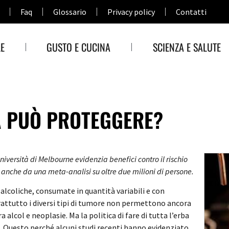
Faq
Glossario
Privacy policy
Contatti
E
GUSTO E CUCINA
SCIENZA E SALUTE
RA PUÒ PROTEGGERE?
Università di Melbourne evidenzia benefici contro il rischio
 anche da una meta-analisi su oltre due milioni di persone.
e alcoliche, consumate in quantità variabili e con
attutto i diversi tipi di tumore non permettono ancora
a alcol e neoplasie. Ma la politica di fare di tutta l’erba
. Questo perché alcuni studi recenti hanno evidenziato