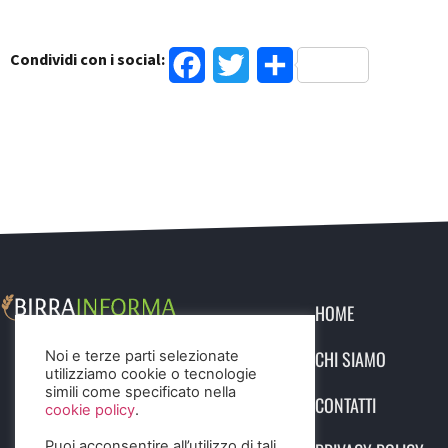
Condividi con i social:
Facebook
Twitter
Condividi
HOME
CHI SIAMO
Noi e terze parti selezionate
utilizziamo cookie o tecnologie
simili come specificato nella
CONTATTI
cookie policy
.
Puoi acconsentire all’utilizzo di tali