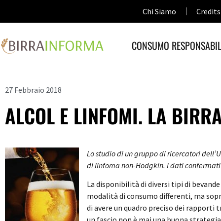
Chi Siamo
Credits
CONSUMO RESPONSABIL
27 Febbraio 2018
ALCOL E LINFOMI. LA BIR
Lo studio di un gruppo di ricercatori dell’
di linfoma non-Hodgkin. I dati confermati
La disponibilità di diversi tipi di bevand
modalità di consumo differenti, ma sopr
di avere un quadro preciso dei rapporti tr
un fascio non è mai una buona strategia