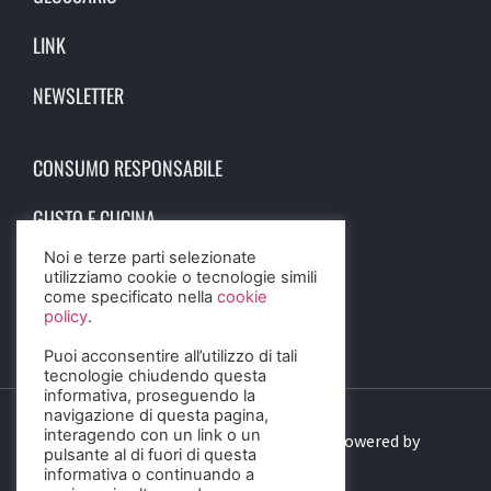
LINK
NEWSLETTER
CONSUMO RESPONSABILE
GUSTO E CUCINA
Noi e terze parti selezionate
SCIENZA E SALUTE
utilizziamo cookie o tecnologie simili
come specificato nella
cookie
STORIA E CULTURA
policy
.
Puoi acconsentire all’utilizzo di tali
tecnologie chiudendo questa
informativa, proseguendo la
navigazione di questa pagina,
interagendo con un link o un
© 2023 Birra Informa. All Rights Reserved. Powered by
pulsante al di fuori di questa
DIGITALSENSE
informativa o continuando a