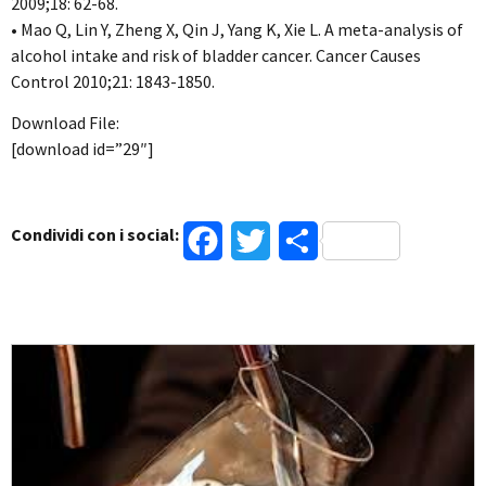
2009;18: 62-68.
• Mao Q, Lin Y, Zheng X, Qin J, Yang K, Xie L. A meta-analysis of
alcohol intake and risk of bladder cancer. Cancer Causes
Control 2010;21: 1843-1850.
Download File:
[download id=”29″]
Condividi con i social:
Facebook
Twitter
Condividi