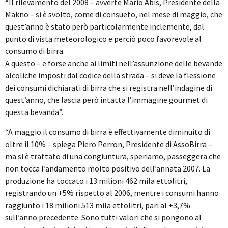
“Il rilevamento del 2008 – avverte Mario Abis, Presidente della
Makno – si è svolto, come di consueto, nel mese di maggio, che
quest’anno è stato però particolarmente inclemente, dal
punto di vista meteorologico e perciò poco favorevole al
consumo di birra.
A questo – e forse anche ai limiti nell’assunzione delle bevande
alcoliche imposti dal codice della strada – si deve la flessione
dei consumi dichiarati di birra che si registra nell’indagine di
quest’anno, che lascia però intatta l’immagine gourmet di
questa bevanda”.
“A maggio il consumo di birra è effettivamente diminuito di
oltre il 10% – spiega Piero Perron, Presidente di AssoBirra –
ma si è trattato di una congiuntura, speriamo, passeggera che
non tocca l’andamento molto positivo dell’annata 2007. La
produzione ha toccato i 13 milioni 462 mila ettolitri,
registrando un +5% rispetto al 2006, mentre i consumi hanno
raggiunto i 18 milioni 513 mila ettolitri, pari al +3,7%
sull’anno precedente. Sono tutti valori che si pongono al