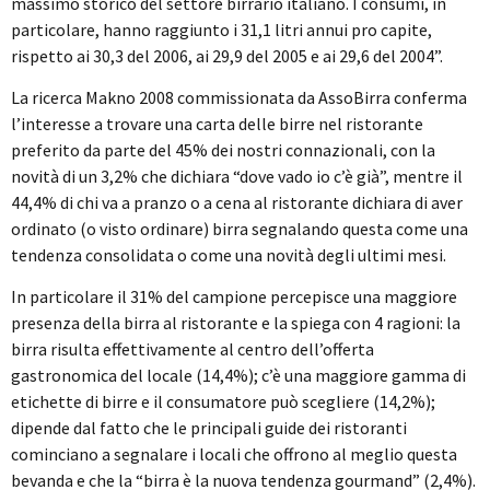
massimo storico del settore birrario italiano. I consumi, in
particolare, hanno raggiunto i 31,1 litri annui pro capite,
rispetto ai 30,3 del 2006, ai 29,9 del 2005 e ai 29,6 del 2004”.
La ricerca Makno 2008 commissionata da AssoBirra conferma
l’interesse a trovare una carta delle birre nel ristorante
preferito da parte del 45% dei nostri connazionali, con la
novità di un 3,2% che dichiara “dove vado io c’è già”, mentre il
44,4% di chi va a pranzo o a cena al ristorante dichiara di aver
ordinato (o visto ordinare) birra segnalando questa come una
tendenza consolidata o come una novità degli ultimi mesi.
In particolare il 31% del campione percepisce una maggiore
presenza della birra al ristorante e la spiega con 4 ragioni: la
birra risulta effettivamente al centro dell’offerta
gastronomica del locale (14,4%); c’è una maggiore gamma di
etichette di birre e il consumatore può scegliere (14,2%);
dipende dal fatto che le principali guide dei ristoranti
cominciano a segnalare i locali che offrono al meglio questa
bevanda e che la “birra è la nuova tendenza gourmand” (2,4%).