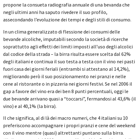
propone la consueta radiografia annuale di una bevanda che
negli ultimi anni ha saputo rivedere il suo profilo,
assecondando l’evoluzione dei tempi e degli stili di consumo.
In un clima generalizzato di flessione dei consumi delle
bevande alcoliche, imputabili secondo la società di ricerche
soprattutto agli effetti dei limiti imposti all’uso degli alcolici
dal codice della strada – la birra risulta essere scelta dal 62%
degli italiani e continua il suo testa a testa con il vino nei pasti
fuori casa dei giorni feriali (entrambi si attestano al 14,2%),
migliorando però il suo posizionamento nei pranzi e nelle
cene al ristorante o in pizzeria nei giorni festivi. Se nel 2006 il
gap a favore del vino era dei ben 8 punti percentuali, oggi le
due bevande arrivano quasi a “toccarsi”, fermandosi al 43,6% (il
vino) e al 40,1% (la birra).
Il che significa, al di là dei macro numeri, che 4 italiani su 10
preferiscono accompagnare i propri pranzi e cene del weekend
con il vino mentre (quasi) altrettanti puntano sulla birra.